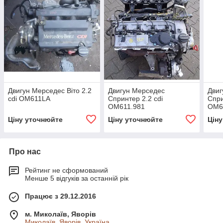
Двигун Мерседес Віто 2.2
Двигун Мерседес
Двиг
cdi OM611LA
Спринтер 2.2 cdi
Спри
OM611.981
OM6
Ціну уточнюйте
Ціну уточнюйте
Цін
Про нас
Рейтинг не сформований
Менше 5 відгуків за останній рік
Працює з 29.12.2016
м. Миколаїв, Яворів
Миколаїв, Яворів, Україна