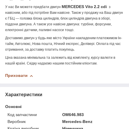
MERCEDES Vito
2.2 cdi
У нас Ви можете придбати двигун
з
навісним, або під потрібне Вам навісне. Також у продажу на Ваш двигун
є ГБЦ — головка блока циліндрів, блок циліндрів двигуна в зборі,
піддони двигуна. А також усе навісне двигуна: турбіни, форсунки,
електронні датчики, паливні насоси тощо.
Доставимо двигун у будь-яке місто України накладеним платежимом Ін-
тайм, Автолюкс, Нова пошта, Нічний експрес, Делівері. Оплата під час
отримання, за доставку платить покупець.
Ціна вказана мінімальна та залежить від комплекту, курсу валюти в
нашій країні. Скідку надаємо нашим постійним клієнтам.
Приховати
Характеристики
Основні
Код запчастини
OM646.983
Виробник
Mercedes-Benz
Країна виробник
Німеччина