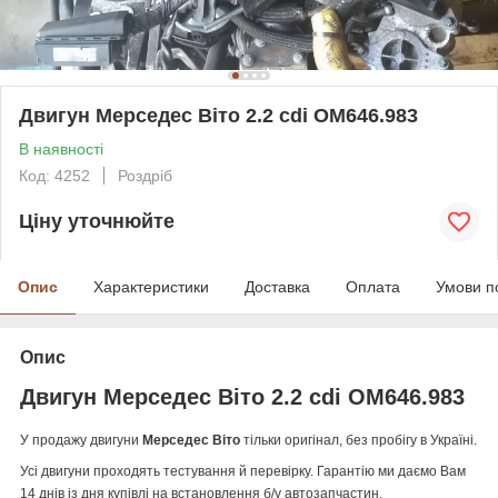
Двигун Мерседес Віто 2.2 cdi OM646.983
В наявності
Код: 4252
Роздріб
Ціну уточнюйте
Опис
Характеристики
Доставка
Оплата
Умови п
Опис
Двигун Мерседес Віто 2.2 cdi OM646.983
У продажу двигуни
Мерседес Віто
тільки оригінал, без пробігу в Україні.
Усі двигуни проходять тестування й перевірку. Гарантію ми даємо Вам
14 днів із дня купівлі на встановлення б/у автозапчастин.