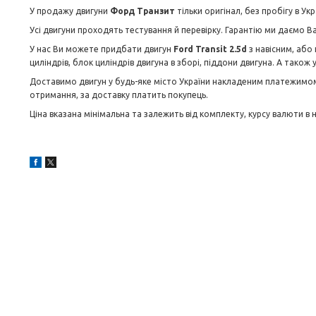
У продажу двигуни
Форд Транзит
тільки оригінал, без пробігу в Укра
Усі двигуни проходять тестування й перевірку. Гарантію ми даємо Ва
У нас Ви можете придбати двигун
Ford
Transit 2.5
d
з навісним, або
циліндрів, блок циліндрів двигуна в зборі, піддони двигуна. А також
Доставимо двигун у будь-яке місто України накладеним платежимом І
отримання, за доставку платить покупець.
Ціна вказана мінімальна та залежить від комплекту, курсу валюти в 