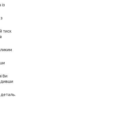
 із
 з
й тиск
а
великим
вши
і Ви
годивши
 деталь.