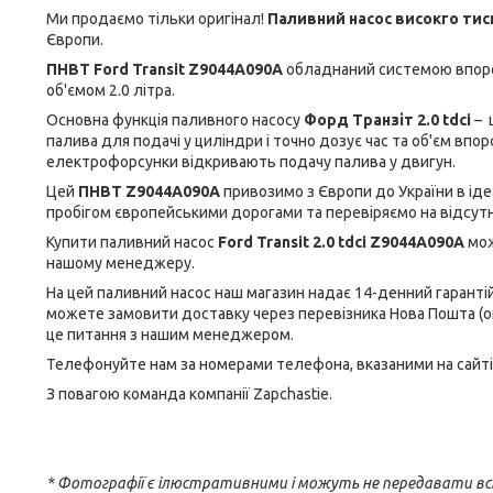
Ми продаємо тільки оригінал!
Паливний насос високго тис
Європи.
ПНВТ Ford Transit Z9044A090A
обладнаний системою впор
об'ємом 2.0 літра.
Основна функція паливного насосу
Форд Транзіт 2.0 tdci
– 
палива для подачі у циліндри і точно дозує час та об'єм впо
електрофорсунки відкривають подачу палива у двигун.
Цей
ПНВТ Z9044A090A
привозимо з Європи до України в іде
пробігом європейськими дорогами та перевіряємо на відсутні
Купити паливний насос
Ford Transit 2.0 tdci Z9044A090A
мож
нашому менеджеру.
На цей паливний насос наш магазин надає 14-денний гарантій
можете замовити доставку через перевізника Нова Пошта (о
це питання з нашим менеджером.
Телефонуйте нам за номерами телефона, вказаними на сайті
З повагою команда компанії Zapchastie.
* Фотографії є ілюстративними і можуть не передавати вс