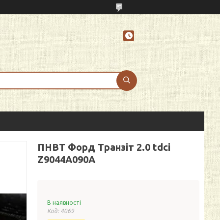
ПНВТ Форд Транзіт 2.0 tdci
Z9044A090A
В наявності
Код:
4069