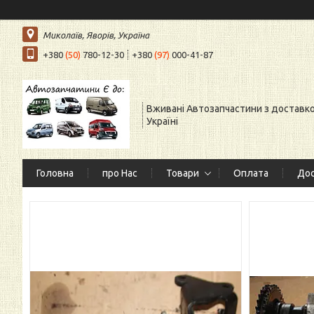
Миколаїв, Яворів, Україна
+380
(50)
780-12-30
+380
(97)
000-41-87
Вживані Автозапчастини з доставк
Україні
Головна
про Нас
Товари
Оплата
Дос