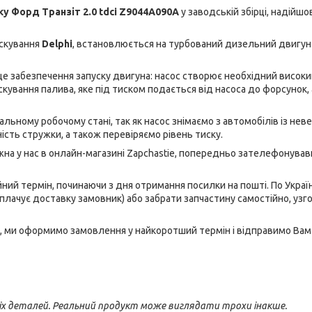
ку Форд Транзіт 2.0 tdci Z9044A090A
у заводській збірці, надійшов
скування
Delphi
, встановлюється на турбований дизельний двигун
це забезпечення запуску двигуна: насос створює необхідний високи
рскування палива, яке під тиском подається від насоса до форсунок, 
альному робочому стані, так як насос знімаємо з автомобілів із не
сть стружки, а також перевіряємо рівень тиску.
на у нас в онлайн-магазині Zapchastie, попередньо зателефонува
ний термін, починаючи з дня отримання посилки на пошті. По Україн
плачує доставку замовник) або забрати запчастину самостійно, уз
, ми оформимо замовлення у найкоротший термін і відправимо Вам
іх деталей. Реальний продукт може виглядати трохи інакше.