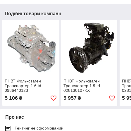
Подібні товари компанії
ПНВТ Фольксваген
ПНВТ Фольксваген
ПНВ
Транспортер 1.6 td
Транспортер 1.9 td
Тран
0986440123
028130107KX
028
5 106
5 957
5 9
₴
₴
Про нас
Рейтинг не сформований