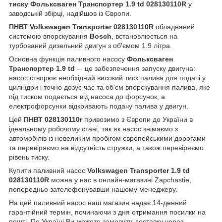
тиску Фольксваген Транспортер 1.9 td 028130110R
у
заводській збірці, надійшов із Європи.
ПНВТ Volkswagen Transporter 028130110R
обладнаний
системою впорскування
Bosch
, встановлюється на
турбований дизельний двигун з об'ємом 1.9 літра.
Основна функція паливного насосу
Фольксваген
Транспортер 1.9 td
– це забезпечення запуску двигуна:
насос створює необхідний високий тиск палива для подачі у
циліндри і точно дозує час та об'єм впорскування палива, яке
під тиском подається від насоса до форсунок, а
електрофорсунки відкривають подачу палива у двигун.
Цей
ПНВТ 028130110r
привозимо з Європи до України в
ідеальному робочому стані, так як насос знімаємо з
автомобілів із невеликим пробігом європейськими дорогами
та перевіряємо на відсутність стружки, а також перевіряємо
рівень тиску.
Купити паливний насос
Volkswagen Transporter 1.9 td
028130110R
можна у нас в онлайн-магазині Zapchastie,
попередньо зателефонувавши нашому менеджеру.
На цей паливний насос наш магазин надає 14-денний
гарантійний термін, починаючи з дня отримання посилки на
пошті. По Україні Ви можете замовити доставку через