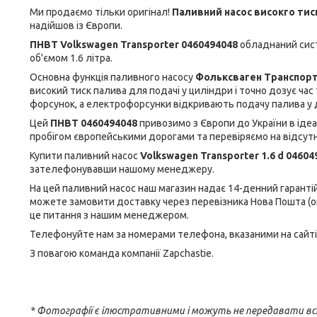
Ми продаємо тільки оригінал!
Паливний насос високго тис
надійшов із Європи.
ПНВТ Volkswagen Transporter 0460494048
обладнаний сис
об'ємом 1.6 літра.
Основна функція паливного насосу
Фольксваген Транспорт
високий тиск палива для подачі у циліндри і точно дозує час
форсунок, а електрофорсунки відкривають подачу палива у 
Цей
ПНВТ 0460494048
привозимо з Європи до України в ідеа
пробігом європейськими дорогами та перевіряємо на відсутні
Купити паливний насос
Volkswagen Transporter 1.6 d 0460
зателефонувавши нашому менеджеру.
На цей паливний насос наш магазин надає 14-денний гарантій
можете замовити доставку через перевізника Нова Пошта (о
це питання з нашим менеджером.
Телефонуйте нам за номерами телефона, вказаними на сайті
З повагою команда компанії Zapchastie.
* Фотографії є ілюстративними і можуть не передавати вс