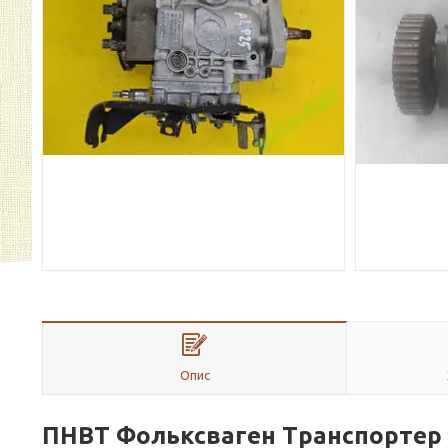
Опис
ПНВТ Фольксва
ген Транспортер 