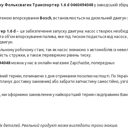
ку Фольксваген Транспортер 1.6 d 0460494048
у заводській збірц
темою впорскування
Bosch
, встановлюється на дизельний двигун 
ер 1.6 d
– це забезпечення запуску двигуна: насос створює необхі
 та об'єм впорскування палива, яке під тиском подається від насоса
двигун.
льному робочому стані, так як насос знімаємо з автомобілів із нев
сть стружки, а також перевіряємо рівень тиску.
494048
можна у нас в онлайн-магазині Zapchastie, попередньо
ний термін, починаючи з дня отримання посилки на пошті. По Україн
плачує доставку замовник) або забрати запчастину самостійно, уз
, ми оформимо замовлення у найкоротший термін і відправимо Вам
іх деталей. Реальний продукт може виглядати трохи інакше.