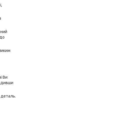
і,
з
дний
 до
еликим
і Ви
годивши
 деталь.