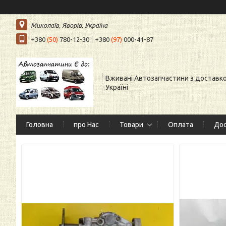
Миколаїв, Яворів, Україна
+380
(50)
780-12-30
+380
(97)
000-41-87
Вживані Автозапчастини з доставк
Україні
Головна
про Нас
Товари
Оплата
Дос