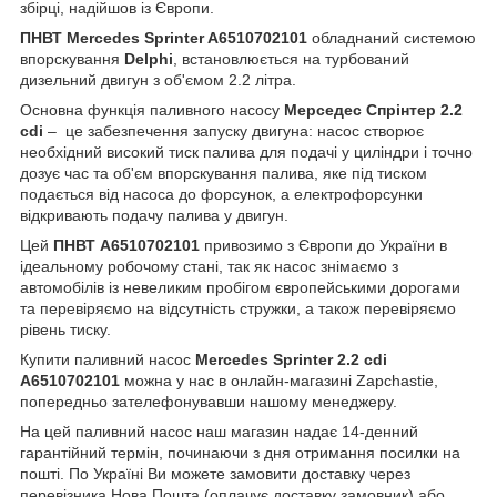
збірці, надійшов із Європи.
ПНВТ Mercedes Sprinter A6510702101
обладнаний системою
впорскування
Delphi
, встановлюється на турбований
дизельний двигун з об'ємом 2.2 літра.
Основна функція паливного насосу
Мерседес Спрінтер 2.2
cdi
– це забезпечення запуску двигуна: насос створює
необхідний високий тиск палива для подачі у циліндри і точно
дозує час та об'єм впорскування палива, яке під тиском
подається від насоса до форсунок, а електрофорсунки
відкривають подачу палива у двигун.
Цей
ПНВТ A6510702101
привозимо з Європи до України в
ідеальному робочому стані, так як насос знімаємо з
автомобілів із невеликим пробігом європейськими дорогами
та перевіряємо на відсутність стружки, а також перевіряємо
рівень тиску.
Купити паливний насос
Mercedes Sprinter 2.2 cdi
A6510702101
можна у нас в онлайн-магазині Zapchastie,
попередньо зателефонувавши нашому менеджеру.
На цей паливний насос наш магазин надає 14-денний
гарантійний термін, починаючи з дня отримання посилки на
пошті. По Україні Ви можете замовити доставку через
перевізника Нова Пошта (оплачує доставку замовник) або