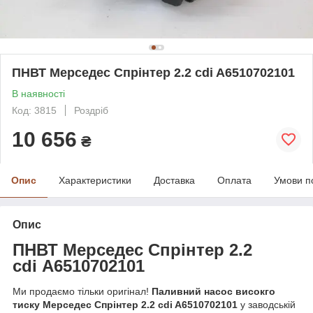
ПНВТ Мерседес Спрінтер 2.2 cdi A6510702101
В наявності
Код: 3815
Роздріб
10 656
₴
Опис
Характеристики
Доставка
Оплата
Умови п
Опис
ПНВТ Мерседе
с
Спрінтер 2.2
cdi
A6510702101
Ми продаємо тільки оригінал!
Паливний насос високго
тиску Мерседес Спрінтер 2.2 cdi A6510702101
у заводській