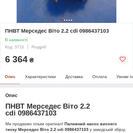
ПНВТ Мерседес Віто 2.2 cdi 0986437103
В наявності
Код: 3715
Роздріб
6 364
₴
Опис
Характеристики
Доставка
Оплата
Умови п
Опис
ПНВТ Мерседес Віто 2.2
cdi
0986437103
Ми продаємо тільки оригінал!
Паливний насос високго
тиску Мерседес Віто 2.2 cdi 0986437103
у заводській збірці,