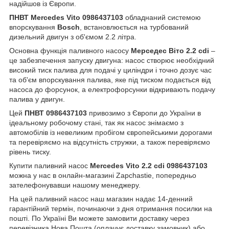
надійшов із Європи.
ПНВТ Mercedes Vito 0986437103
обладнаний системою
впорскування
Bosch
, встановлюється на турбований
дизельний двигун з об'ємом 2.2 літра.
Основна функція паливного насосу
Мерседес Віто 2.2 cdi
–
це забезпечення запуску двигуна: насос створює необхідний
високий тиск палива для подачі у циліндри і точно дозує час
та об'єм впорскування палива, яке під тиском подається від
насоса до форсунок, а електрофорсунки відкривають подачу
палива у двигун.
Цей
ПНВТ 0986437103
привозимо з Європи до України в
ідеальному робочому стані, так як насос знімаємо з
автомобілів із невеликим пробігом європейськими дорогами
та перевіряємо на відсутність стружки, а також перевіряємо
рівень тиску.
Купити паливний насос
Mercedes Vito 2.2 cdi 0986437103
можна у нас в онлайн-магазині Zapchastie, попередньо
зателефонувавши нашому менеджеру.
На цей паливний насос наш магазин надає 14-денний
гарантійний термін, починаючи з дня отримання посилки на
пошті. По Україні Ви можете замовити доставку через
перевізника Нова Пошта (оплачує доставку замовник) або