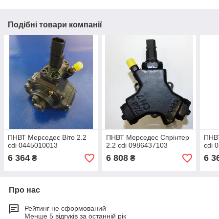
Подібні товари компанії
ПНВТ Мерседес Віто 2.2
ПНВТ Мерседес Спрінтер
ПНВТ
cdi 0445010013
2.2 cdi 0986437103
cdi 
6 364
6 808
6 3
₴
₴
Про нас
Рейтинг не сформований
Менше 5 відгуків за останній рік