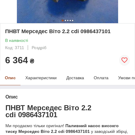
ПНВТ Мерседес Віто 2.2 cdi 0986437101
В наявності
Код: 3711
Роздріб
6 364
₴
Опис
Характеристики
Доставка
Оплата
Умови п
Опис
ПНВТ Мерседес Віто 2.2
cdi
0986437101
Ми продаємо тільки оригінал!
Паливний насос високго
тиску Мерседес Віто 2.2 cdi 0986437101
у заводській збірці,