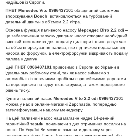
надійшов із Європи.
ПНВТ Mercedes Vito 0986437101
обладнаний системою
впорскування
Bosch
, встановлюється на турбований
дизельний двигун з об'ємом 2.2 літра.
Основна функція паливного насосу
Мерседес Віто 2.2 cdi
–
це забезпечення запуску двигуна: насос створює необхідний
високий тиск палива для подачі у циліндри і точно дозує час
та об'єм впорскування палива, яке під тиском подається від
насоса до форсунок, а електрофорсунки відкривають подачу
палива у двигун.
Цей
ПНВТ 0986437101
привозимо з Європи до України в
ідеальному робочому стані, так як насос знімаємо з
автомобілів із невеликим пробігом європейськими дорогами
та перевіряємо на відсутність стружки, а також перевіряємо
рівень тиску.
Купити паливний насос
Mercedes Vito 2.2 cdi 0986437101
можна у нас в онлайн-магазині Zapchastie, попередньо
зателефонувавши нашому менеджеру.
На цей паливний насос наш магазин надає 14-денний
гарантійний термін, починаючи з дня отримання посилки на
пошті. По Україні Ви можете замовити доставку через
перевізника Нова Пошта (оплачує доставку замовник) або