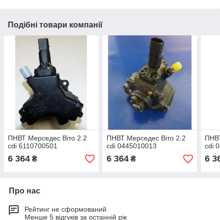
Подібні товари компанії
ПНВТ Мерседес Віто 2.2
ПНВТ Мерседес Віто 2.2
ПНВТ
cdi 6110700501
cdi 0445010013
cdi 
6 364
6 364
6 3
₴
₴
Про нас
Рейтинг не сформований
Менше 5 відгуків за останній рік