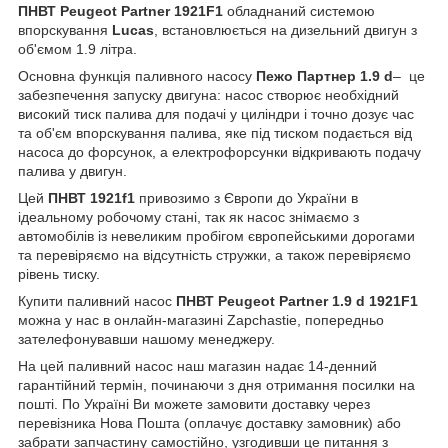
ПНВТ Peugeot Partner 1921F1
обладнаний системою
впорскування
Lucas
, встановлюється на дизельний двигун з
об'ємом 1.9 літра.
Основна функція паливного насосу
Пежо Партнер 1.9 d
– це
забезпечення запуску двигуна: насос створює необхідний
високий тиск палива для подачі у циліндри і точно дозує час
та об'єм впорскування палива, яке під тиском подається від
насоса до форсунок, а електрофорсунки відкривають подачу
палива у двигун.
Цей
ПНВТ 1921f1
привозимо з Європи до України в
ідеальному робочому стані, так як насос знімаємо з
автомобілів із невеликим пробігом європейськими дорогами
та перевіряємо на відсутність стружки, а також перевіряємо
рівень тиску.
Купити паливний насос
ПНВТ Peugeot Partner 1.9 d 1921F1
можна у нас в онлайн-магазині Zapchastie, попередньо
зателефонувавши нашому менеджеру.
На цей паливний насос наш магазин надає 14-денний
гарантійний термін, починаючи з дня отримання посилки на
пошті. По Україні Ви можете замовити доставку через
перевізника Нова Пошта (оплачує доставку замовник) або
забрати запчастину самостійно, узгодивши це питання з