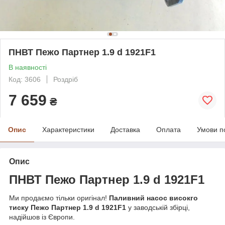
ПНВТ Пежо Партнер 1.9 d 1921F1
В наявності
Код: 3606
Роздріб
7 659
₴
Опис
Характеристики
Доставка
Оплата
Умови п
Опис
ПНВТ Пежо Партнер 1.9
d
1921F1
Ми продаємо тільки оригінал!
Паливний насос високго
тиску Пежо Партнер 1.9 d 1921F1
у заводській збірці,
надійшов із Європи.