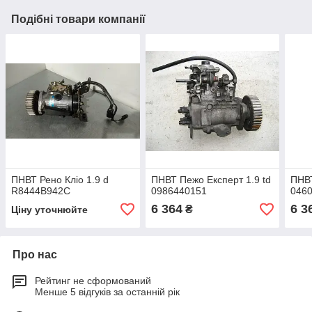
Подібні товари компанії
ПНВТ Рено Кліо 1.9 d
ПНВТ Пежо Експерт 1.9 td
ПНВТ
R8444B942C
0986440151
046
6 364
6 3
₴
Ціну уточнюйте
Про нас
Рейтинг не сформований
Менше 5 відгуків за останній рік