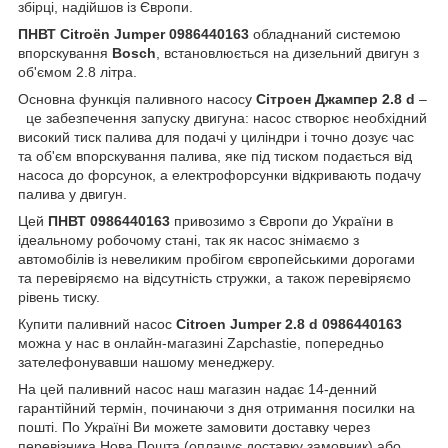
збірці, надійшов із Європи.
ПНВТ Citroën Jumper 0986440163
обладнаний системою
впорскування
Bosch
, встановлюється на дизельний двигун з
об'ємом 2.8 літра.
Основна функція паливного насосу
Сітроен Джампер 2.8 d
–
це забезпечення запуску двигуна: насос створює необхідний
високий тиск палива для подачі у циліндри і точно дозує час
та об'єм впорскування палива, яке під тиском подається від
насоса до форсунок, а електрофорсунки відкривають подачу
палива у двигун.
Цей
ПНВТ 0986440163
привозимо з Європи до України в
ідеальному робочому стані, так як насос знімаємо з
автомобілів із невеликим пробігом європейськими дорогами
та перевіряємо на відсутність стружки, а також перевіряємо
рівень тиску.
Купити паливний насос
Citroen Jumper 2.8 d 0986440163
можна у нас в онлайн-магазині Zapchastie, попередньо
зателефонувавши нашому менеджеру.
На цей паливний насос наш магазин надає 14-денний
гарантійний термін, починаючи з дня отримання посилки на
пошті. По Україні Ви можете замовити доставку через
перевізника Нова Пошта (оплачує доставку замовник) або