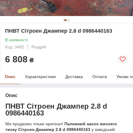
ПНВТ Сітроен Джампер 2.8 d 0986440163
В наявності
Код: 3482
Роздріб
6 808
₴
Опис
Характеристики
Доставка
Оплата
Умови п
Опис
ПНВТ
Сітрое
н Джампер 2.8 d
0986440163
Ми продаємо тільки оригінал!
Паливний насос високго
тиску Сітроен Джампер
2.8 d 0986440163
у заводській