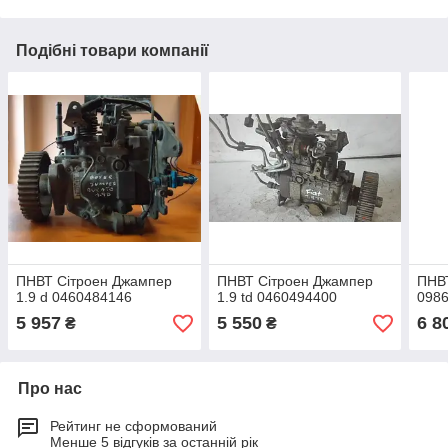
Подібні товари компанії
ПНВТ Сітроен Джампер
ПНВТ Сітроен Джампер
ПНВТ
1.9 d 0460484146
1.9 td 0460494400
098
5 957
5 550
6 8
₴
₴
Про нас
Рейтинг не сформований
Менше 5 відгуків за останній рік