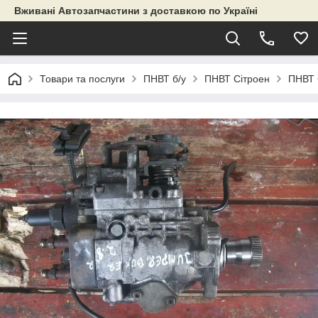
Вживані Автозапчастини з доставкою по Україні
Товари та послуги
ПНВТ б/у
ПНВТ Сітроен
ПНВТ 