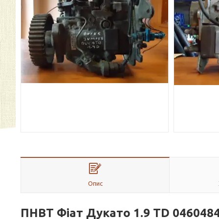
Опис
ПНВТ
Фіат
Дукато 1.9
T
D
046048