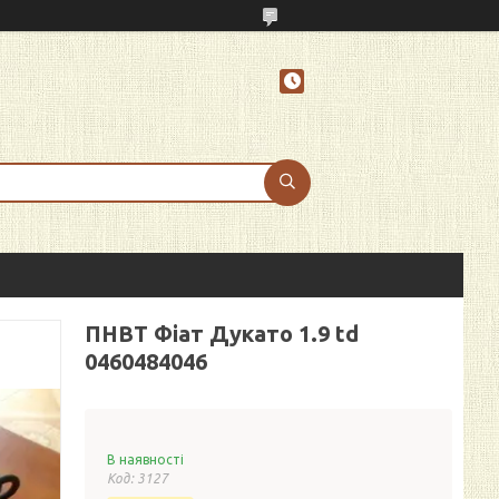
ПНВТ Фіат Дукато 1.9 td
0460484046
В наявності
Код:
3127