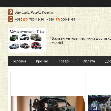
Миколаїв, Яворів, Україна
+380
(50)
780-12-30
+380
(97)
000-41-87
Вживані Автозапчастини з доставк
Україні
Головна
про Нас
Товари
Оплата
Дос