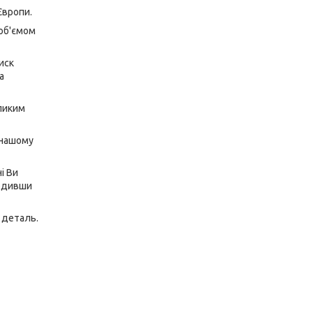
 Європи.
 об'ємом
иск
а
еликим
 нашому
і Ви
годивши
 деталь.