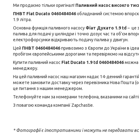
Ми продаємо тільки оригінал!
Паливний насос високго тис
ПНВТ Fiat Ducato 0460484046
обладнаний системою впорс
1.9 літра.
Основна функція паливного насосу
Фіат Дукато 1.9 td
– це 
палива для подачі у циліндри і точно дозує час та об'єм впо
електрофорсунки відкривають подачу палива у двигун.
Цей
ПНВТ 0460484046
привозимо з Європи до України в ідеа
пробігом європейськими дорогами та перевіряємо на відсутні
Купити паливний насос
Fiat Ducato 1.9 td 0460484046
можна 
менеджеру.
На цей паливний насос наш магазин надає 14-денний гарантій
можете замовити доставку через перевізника Нова Пошта (о
це питання з нашим менеджером.
Телефонуйте нам за номерами телефона, вказаними на сайті
З повагою команда компанії Zapchastie.
* Фотографії є ілюстративними і можуть не передавати вс