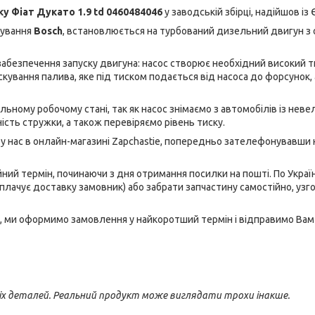
ку Фіат Дукато
1.9 td 0460484046
у заводській збірці, надійшов із
кування
Bosch
, встановлюється на турбований дизельний двигун з
забезпечення запуску двигуна: насос створює необхідний високий т
рскування палива, яке під тиском подається від насоса до форсунок, 
льному робочому стані, так як насос знімаємо з автомобілів із нев
сть стружки, а також перевіряємо рівень тиску.
у нас в онлайн-магазині Zapchastie, попередньо зателефонувавши
ний термін, починаючи з дня отримання посилки на пошті. По Україн
плачує доставку замовник) або забрати запчастину самостійно, уз
, ми оформимо замовлення у найкоротший термін і відправимо Вам
іх деталей. Реальний продукт може виглядати трохи інакше.