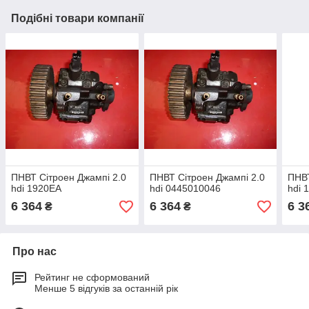
Подібні товари компанії
ПНВТ Сітроен Джампі 2.0
ПНВТ Сітроен Джампі 2.0
ПНВТ
hdi 1920EA
hdi 0445010046
hdi 
6 364
6 364
6 3
₴
₴
Про нас
Рейтинг не сформований
Менше 5 відгуків за останній рік