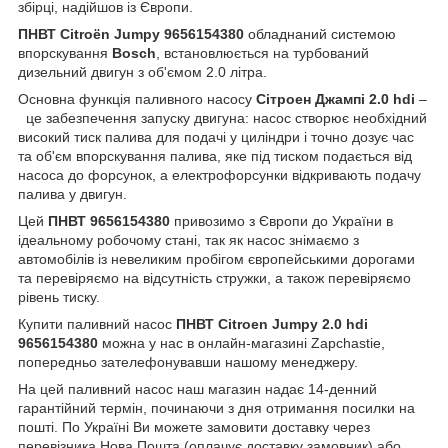
збірці, надійшов із Європи.
ПНВТ Citroën Jumpy 9656154380
обладнаний системою
впорскування
Bosch
, встановлюється на турбований
дизельний двигун з об'ємом 2.0 літра.
Основна функція паливного насосу
Сітроен Джампі 2.0 hdi
–
це забезпечення запуску двигуна: насос створює необхідний
високий тиск палива для подачі у циліндри і точно дозує час
та об'єм впорскування палива, яке під тиском подається від
насоса до форсунок, а електрофорсунки відкривають подачу
палива у двигун.
Цей
ПНВТ 9656154380
привозимо з Європи до України в
ідеальному робочому стані, так як насос знімаємо з
автомобілів із невеликим пробігом європейськими дорогами
та перевіряємо на відсутність стружки, а також перевіряємо
рівень тиску.
Купити паливний насос
ПНВТ Citroen Jumpy 2.0 hdi
9656154380
можна у нас в онлайн-магазині Zapchastie,
попередньо зателефонувавши нашому менеджеру.
На цей паливний насос наш магазин надає 14-денний
гарантійний термін, починаючи з дня отримання посилки на
пошті. По Україні Ви можете замовити доставку через
перевізника Нова Пошта (оплачує доставку замовник) або