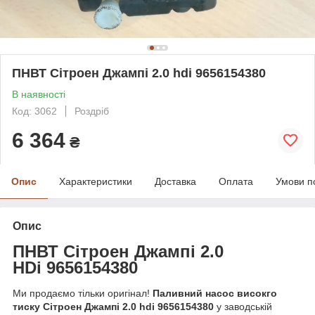
ПНВТ Сітроен Джампі 2.0 hdi 9656154380
В наявності
Код: 3062
Роздріб
6 364
₴
Опис
Характеристики
Доставка
Оплата
Умови п
Опис
ПНВТ
Сітроен
Джампі 2.0
HDi
9656154380
Ми продаємо тільки оригінал!
Паливний насос високго
тиску Сітроен Джампі 2.0 hdi 9656154380
у заводській