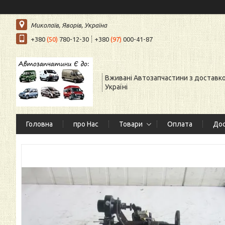
Миколаїв, Яворів, Україна
+380
(50)
780-12-30
+380
(97)
000-41-87
Вживані Автозапчастини з доставк
Україні
Головна
про Нас
Товари
Оплата
Дос