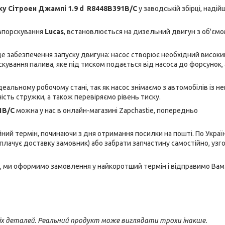
ку Сітроен Джампі 1.9 d
R8448B391B/C
у заводській збірці, надій
впорскування
Lucas
, встановлюється на дизельний двигун з об'ємо
це забезпечення запуску двигуна: насос створює необхідний високи
рскування палива, яке під тиском подається від насоса до форсунок, 
деальному робочому стані, так як насос знімаємо з автомобілів із 
сть стружки, а також перевіряємо рівень тиску.
91B/C
можна у нас в онлайн-магазині Zapchastie, попередньо
ний термін, починаючи з дня отримання посилки на пошті. По Україн
плачує доставку замовник) або забрати запчастину самостійно, уз
, ми оформимо замовлення у найкоротший термін і відправимо Вам
іх деталей. Реальний продукт може виглядати трохи інакше.