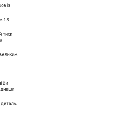
шов із
м 1.9
й тиск
а
невеликим
і Ви
годивши
 деталь.