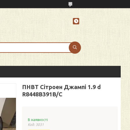
ПНВТ Сітроен Джампі 1.9 d
R8448B391B/C
В наявності
Код:
3031