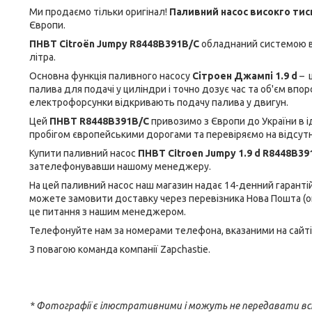
Ми продаємо тільки оригінал!
Паливний насос високго тис
Європи.
ПНВТ Citroën Jumpy R8448B391B/C
обладнаний системою 
літра.
Основна функція паливного насосу
Сітроен Джампі 1.9 d
– 
палива для подачі у циліндри і точно дозує час та об'єм впо
електрофорсунки відкривають подачу палива у двигун.
Цей
ПНВТ R8448B391B/C
привозимо з Європи до України в і
пробігом європейськими дорогами та перевіряємо на відсутні
Купити паливний насос
ПНВТ Citroen Jumpy 1.9 d R8448B3
зателефонувавши нашому менеджеру.
На цей паливний насос наш магазин надає 14-денний гарантій
можете замовити доставку через перевізника Нова Пошта (о
це питання з нашим менеджером.
Телефонуйте нам за номерами телефона, вказаними на сайті
З повагою команда компанії Zapchastie.
* Фотографії є ілюстративними і можуть не передавати вс