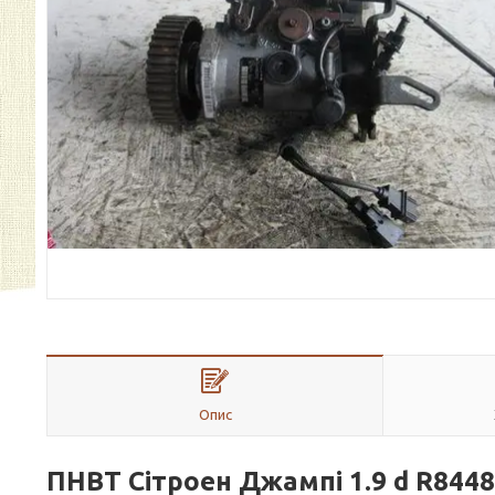
Опис
ПНВТ
Сітроен
Джампі
1.9 d
R8448