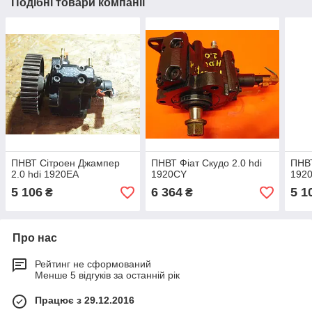
Подібні товари компанії
ПНВТ Сітроен Джампер
ПНВТ Фіат Скудо 2.0 hdi
ПНВТ
2.0 hdi 1920EA
1920CY
192
5 106
6 364
5 1
₴
₴
Про нас
Рейтинг не сформований
Менше 5 відгуків за останній рік
Працює з 29.12.2016