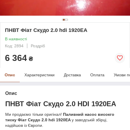
ПНВТ Фіат Скудо 2.0 hdi 1920EA
В наявності
Код: 2894
Роздріб
6 364
₴
Опис
Характеристики
Доставка
Оплата
Умови п
Опис
ПНВТ Фіат Скудо 2.0 HD
I
1920EA
Ми продаємо тільки оригінал!
Паливний насос високго
тиску Фіат Скудо 2.0 hdi 1920EA
у заводській збірці,
надійшов із Європи.