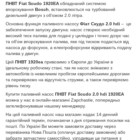
ПНВТ Fiat Scudo 1920EA
обладнаний системою
впорскування
Bosch
, встановлюється на турбований
дизельний двигун з об'ємом 2.0 літра.
Основна функція паливного насосу
Фіат Скудо 2.0 hdi
– це
забезпечення запуску двигуна: насос створює необхідний
високий тиск палива для подачі у циліндри і точно дозує час
та об'єм впорскування палива, яке під тиском подається від
насоса до форсунок, а електрофорсунки відкривають подачу
палива у двигун.
Цей
ПНВТ 1920ea
привозимо з Європи до України в
ідеальному робочому стані, так як насос знімаємо з
автомобілів із невеликим пробігом європейськими дорогами
та перевіряємо на відсутність стружки, а також перевіряємо
рівень тиску.
Купити паливний насос
ПНВТ Fiat Scudo 2.0 hdi 1920EA
можна у нас в онлайн-магазині Zapchastie, попередньо
зателефонувавши нашому менеджеру.
На цей паливний насос наш магазин надає 14-денний
гарантійний термін, починаючи з дня отримання посилки на
пошті. По Україні Ви можете замовити доставку через
перевізника Нова Пошта (оплачує доставку замовник) або
забрати запчастину самостійно, узгодивши це питання з