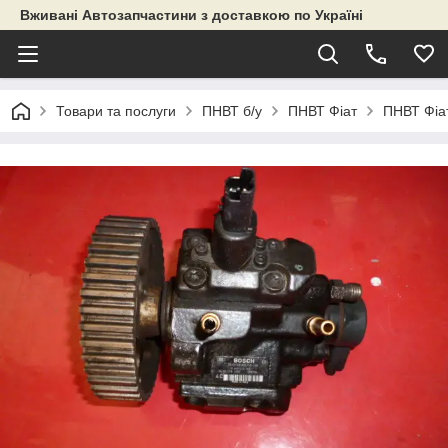
Вживані Автозапчастини з доставкою по Україні
Товари та послуги
ПНВТ б/у
ПНВТ Фіат
ПНВТ Фіа