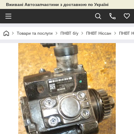
Вживані Автозапчастини з доставкою по Україні
Товари та послуги
ПНВТ б/у
ПНВТ Ніссан
ПНВТ Н