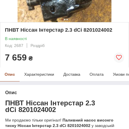
ПНВТ Ніссан Інтерстар 2.3 dCi 8201024002
В наявності
Код: 2687
Роздріб
7 659
₴
Опис
Характеристики
Доставка
Оплата
Умови п
Опис
ПНВТ Ніссан Інте
рстар 2.3
dCi
8201024002
Ми продаємо тільки оригінал!
Паливний насос високго
тиску Ніссан Інтерстар 2.3 dCi 8201024002
у заводській