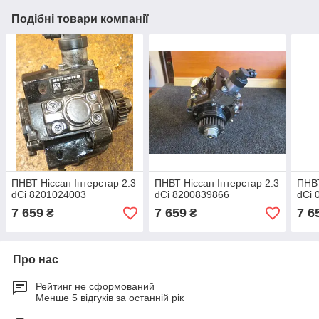
Подібні товари компанії
ПНВТ Ніссан Інтерстар 2.3
ПНВТ Ніссан Інтерстар 2.3
ПНВТ
dCi 8201024003
dCi 8200839866
dCi 
7 659
7 659
7 6
₴
₴
Про нас
Рейтинг не сформований
Менше 5 відгуків за останній рік