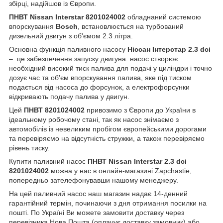
збірці, надійшов із Європи.
ПНВТ Nissan Interstar 8201024002
обладнаний системою
впорскування
Bosch
, встановлюється на турбований
дизельний двигун з об'ємом 2.3 літра.
Основна функція паливного насосу
Ніссан Інтерстар 2.3 dci
– це забезпечення запуску двигуна: насос створює
необхідний високий тиск палива для подачі у циліндри і точно
дозує час та об'єм впорскування палива, яке під тиском
подається від насоса до форсунок, а електрофорсунки
відкривають подачу палива у двигун.
Цей
ПНВТ 8201024002
привозимо з Європи до України в
ідеальному робочому стані, так як насос знімаємо з
автомобілів із невеликим пробігом європейськими дорогами
та перевіряємо на відсутність стружки, а також перевіряємо
рівень тиску.
Купити паливний насос
ПНВТ Nissan Interstar 2.3 dci
8201024002
можна у нас в онлайн-магазині Zapchastie,
попередньо зателефонувавши нашому менеджеру.
На цей паливний насос наш магазин надає 14-денний
гарантійний термін, починаючи з дня отримання посилки на
пошті. По Україні Ви можете замовити доставку через
перевізника Нова Пошта (оплачує доставку замовник) або