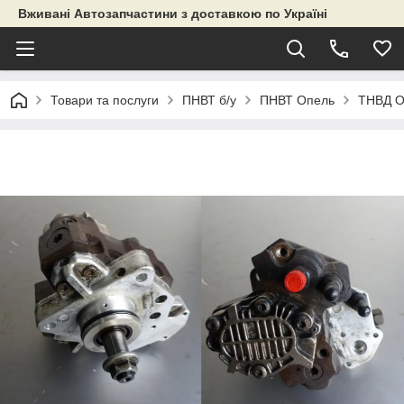
Вживані Автозапчастини з доставкою по Україні
Товари та послуги
ПНВТ б/у
ПНВТ Опель
ТНВД О