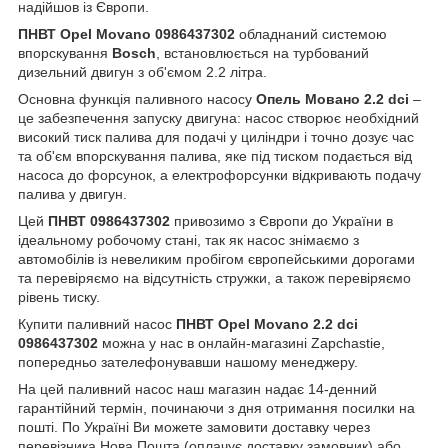
надійшов із Європи.
ПНВТ Opel Movano 0986437302
обладнаний системою
впорскування
Bosch
, встановлюється на турбований
дизельний двигун з об'ємом 2.2 літра.
Основна функція паливного насосу
Опель Мовано 2.2 dci
–
це забезпечення запуску двигуна: насос створює необхідний
високий тиск палива для подачі у циліндри і точно дозує час
та об'єм впорскування палива, яке під тиском подається від
насоса до форсунок, а електрофорсунки відкривають подачу
палива у двигун.
Цей
ПНВТ 0986437302
привозимо з Європи до України в
ідеальному робочому стані, так як насос знімаємо з
автомобілів із невеликим пробігом європейськими дорогами
та перевіряємо на відсутність стружки, а також перевіряємо
рівень тиску.
Купити паливний насос
ПНВТ Opel Movano 2.2 dci
0986437302
можна у нас в онлайн-магазині Zapchastie,
попередньо зателефонувавши нашому менеджеру.
На цей паливний насос наш магазин надає 14-денний
гарантійний термін, починаючи з дня отримання посилки на
пошті. По Україні Ви можете замовити доставку через
перевізника Нова Пошта (оплачує доставку замовник) або