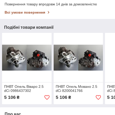
Повернення товару впродовж 14 днів за домовленістю
Всі умови повернення
Подібні товари компанії
ПНВТ Опель Віваро 2.5
ПНВТ Опель Мовано 2.5
ПНВ
dCi 0986437302
dCi 8200041766
dCi 
5 106
5 106
5 1
₴
₴
Про нас