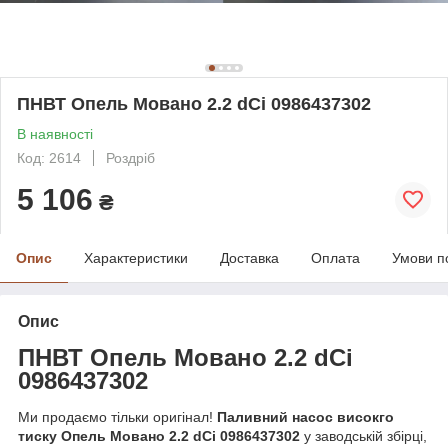
ПНВТ Опель Мовано 2.2 dCi 0986437302
В наявності
Код: 2614
Роздріб
5 106
₴
Опис
Характеристики
Доставка
Оплата
Умови п
Опис
ПНВТ Опель
М
овано 2.2 dCi
0986437302
Ми продаємо тільки оригінал!
Паливний насос високго
тиску Опель Мовано 2.2 dCi 0986437302
у заводській збірці,