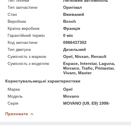
Тип техніки
Легковий автомобіль
Тип запчастини
Оригінал
Стан
Вживаний
Виробник
Bosch
Країна виробник
Франція
Гарантійний термін
0 міс
Код запчастини
0986437302
Тип двигуна
Дизельний
Сумісність з маркою
Opel, Nissan, Renault
Сумісність з моделлю
Espace, Interstar, Laguna,
Movano, Trafic, Primastar,
Vivaro, Master
Користувальницькі характеристики
Марка
Opel
Модель
Movano
Серія
MOVANO (U9, E9) 1998-
Приховати