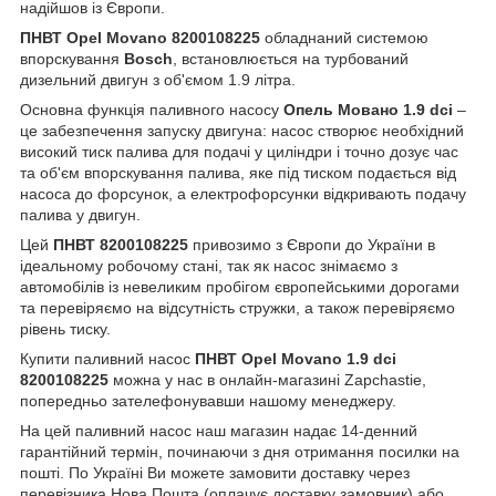
надійшов із Європи.
ПНВТ Opel Movano 8200108225
обладнаний системою
впорскування
Bosch
, встановлюється на турбований
дизельний двигун з об'ємом 1.9 літра.
Основна функція паливного насосу
Опель Мовано 1.9 dci
–
це забезпечення запуску двигуна: насос створює необхідний
високий тиск палива для подачі у циліндри і точно дозує час
та об'єм впорскування палива, яке під тиском подається від
насоса до форсунок, а електрофорсунки відкривають подачу
палива у двигун.
Цей
ПНВТ 8200108225
привозимо з Європи до України в
ідеальному робочому стані, так як насос знімаємо з
автомобілів із невеликим пробігом європейськими дорогами
та перевіряємо на відсутність стружки, а також перевіряємо
рівень тиску.
Купити паливний насос
ПНВТ Opel Movano 1.9 dci
8200108225
можна у нас в онлайн-магазині Zapchastie,
попередньо зателефонувавши нашому менеджеру.
На цей паливний насос наш магазин надає 14-денний
гарантійний термін, починаючи з дня отримання посилки на
пошті. По Україні Ви можете замовити доставку через
перевізника Нова Пошта (оплачує доставку замовник) або