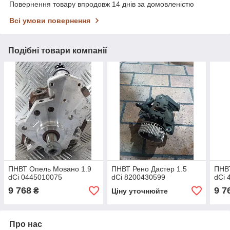
Повернення товару впродовж 14 днів за домовленістю
Всі умови повернення
Подібні товари компанії
ПНВТ Опель Мовано 1.9
ПНВТ Рено Дастер 1.5
ПНВ
dCi 0445010075
dCi 8200430599
dCi 
9 768
9 7
₴
Ціну уточнюйте
Про нас