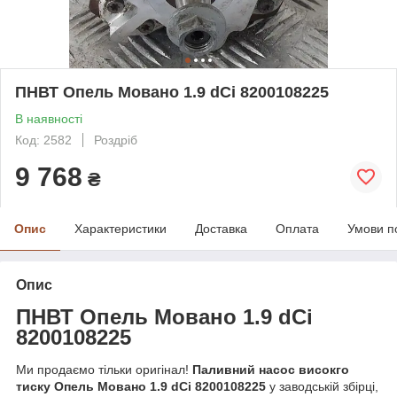
ПНВТ Опель Мовано 1.9 dCi 8200108225
В наявності
Код: 2582
Роздріб
9 768
₴
Опис
Характеристики
Доставка
Оплата
Умови п
Опис
ПНВТ Опель
Мов
ано
1.9 dCi
8200108225
Ми продаємо тільки оригінал!
Паливний насос високго
тиску Опель Мовано 1.9 dCi 8200108225
у заводській збірці,