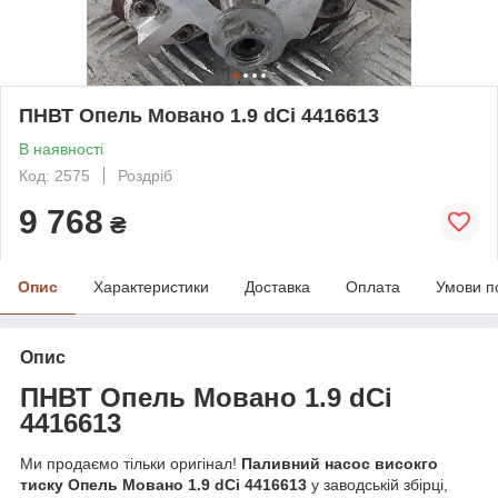
ПНВТ Опель Мовано 1.9 dCi 4416613
В наявності
Код: 2575
Роздріб
9 768
₴
Опис
Характеристики
Доставка
Оплата
Умови п
Опис
ПНВТ Опель
Мо
вано
1.9 dCi
4416613
Ми продаємо тільки оригінал!
Паливний насос високго
тиску Опель Мовано 1.9 dCi 4416613
у заводській збірці,