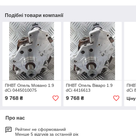
Подібні товари компанії
ПНВТ Опель Мовано 1.9
ПНВТ Опель Віваро 1.9
ПНВТ
dCi 0445010075
dCi 4416613
dCi 
9 768
9 768
₴
₴
Цін
Про нас
Рейтинг не сформований
Менше 5 відгуків за останній рік