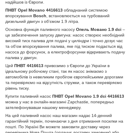
надійшов із Європи.
ПНВТ Opel Movano 4416613
обладнаний системою
впорскування
Bosch
, встановлюється на турбований
дизельний двигун з об'ємом 1.9 літра.
Основна функція паливного насосу
Опель Мовано 1.9 dci
–
це забезпечення запуску двигуна: насос створює необхідний
високий тиск палива для подачі у циліндри і точно дозує час
та об'єм впорскування палива, яке під тиском подається від
насоса до форсунок, а електрофорсунки відкривають подачу
палива у двигун.
Цей
ПНВТ 4416613
привозимо з Європи до України в
ідеальному робочому стані, так як насос знімаємо з
автомобілів із невеликим пробігом європейськими дорогами
та перевіряємо на відсутність стружки, а також перевіряємо
рівень тиску.
Купити паливний насос
ПНВТ Opel Movano 1.9 dci 4416613
можна у нас в онлайн-магазині Zapchastie, попередньо
зателефонувавши нашому менеджеру.
На цей паливний насос наш магазин надає 14-денний
гарантійний термін, починаючи з дня отримання посилки на
пошті. По Україні Ви можете замовити доставку через
перевізника Нова Пошта (оплачує доставку замовник) або