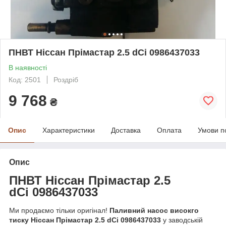
ПНВТ Ніссан Прімастар 2.5 dCi 0986437033
В наявності
Код: 2501
Роздріб
9 768
₴
Опис
Характеристики
Доставка
Оплата
Умови п
Опис
ПНВТ Ніссан Прім
а
стар 2.5
dCi
0986437033
Ми продаємо тільки оригінал!
Паливний насос високго
тиску Ніссан Прімастар 2.5 dCi 0986437033
у заводській