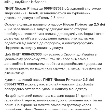
збірці, надійшов із Європи.
ПНВТ Nissan Primastar 0986437033
обладнаний системою
впорскування
Bosch
, встановлюється на турбований
дизельний двигун з об'ємом 2.5 літра.
Основна функція паливного насосу
Ніссан Прімастар 2.5 dci
– це забезпечення запуску двигуна: насос створює
необхідний високий тиск палива для подачі у циліндри і точно
дозує час та об'єм впорскування палива, яке під тиском
подається від насоса до форсунок, а електрофорсунки
відкривають подачу палива у двигун.
Цей
ПНВТ 0986437033
привозимо з Європи до України в
ідеальному робочому стані, так як насос знімаємо з
автомобілів із невеликим пробігом європейськими дорогами
та перевіряємо на відсутність стружки, а також перевіряємо
рівень тиску.
Купити паливний насос
ПНВТ Nissan Primastar 2.5 dci
0986437033
можна у нас в онлайн-магазині Zapchastie,
попередньо зателефонувавши нашому менеджеру.
На цей паливний насос наш магазин надає 14-денний
гарантійний термін, починаючи з дня отримання посилки на
пошті. По Україні Ви можете замовити доставку через
перевізника Нова Пошта (оплачує доставку замовник) або