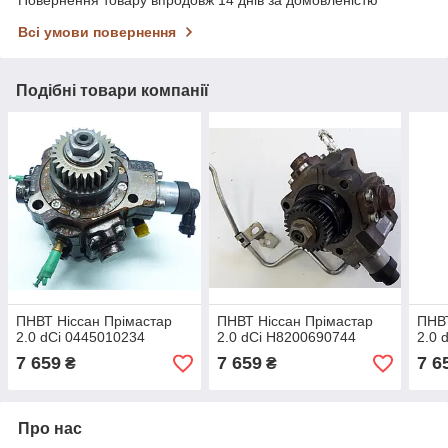
Всі умови повернення
Подібні товари компанії
ПНВТ Ніссан Прімастар
ПНВТ Ніссан Прімастар
ПНВТ
2.0 dCi 0445010234
2.0 dCi H8200690744
2.0 
7 659
7 659
7 6
₴
₴
Про нас