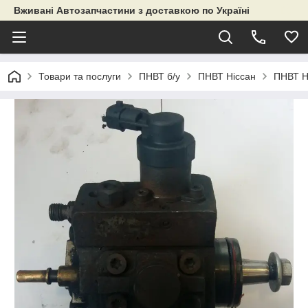
Вживані Автозапчастини з доставкою по Україні
Товари та послуги
ПНВТ б/у
ПНВТ Ніссан
ПНВТ Н