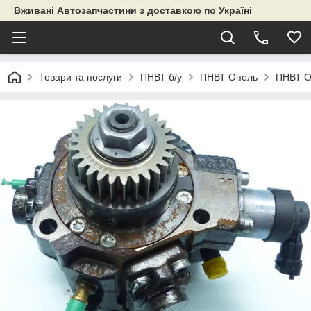
Вживані Автозапчастини з доставкою по Україні
Товари та послуги
ПНВТ б/у
ПНВТ Опель
ПНВТ О