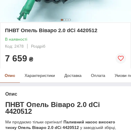
ПНВТ Опель Віваро 2.0 dCi 4420512
В наявності
Код: 2478
Роздріб
7 659
₴
Опис
Характеристики
Доставка
Оплата
Умови п
Опис
ПНВТ Опель
Вівар
о
2.0 d
C
i
4420512
Ми продаємо тільки оригінал!
Паливний насос високго
тиску Опель Віваро 2.0 dCi 4420512
у заводській збірці,