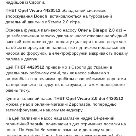
надійшов із Європи.
ПНВТ Opel Vivaro 4420512
обладнаний системою
впорскування
Bosch
, встановлюється на турбований
дизельний двигун з об'ємом 2.0 літра.
Основна функція паливного насосу
Опель Віваро 2.0 dci
–
це забезпечення запуску двигуна: насос створює необхідний
високий тиск палива для подачі у циліндри і точно дозує час
та об'єм впорскування палива, яке під тиском подається від
насоса до форсунок, а електрофорсунки відкривають подачу
палива у двигун.
Цей
ПНВТ 4420512
привозимо з Європи до України в
ідеальному робочому стані, так як насос знімаємо з
автомобілів із невеликим пробігом європейськими дорогами
та перевіряємо на відсутність стружки, а також перевіряємо
рівень тиску.
Купити паливний насос
ПНВТ Opel Vivaro 2.0 dci 4420512
можна у нас в онлайн-магазині Zapchastie, попередньо
зателефонувавши нашому менеджеру.
На цей паливний насос наш магазин надає 14-денний
гарантійний термін, починаючи з дня отримання посилки на
пошті. По Україні Ви можете замовити доставку через
перевізника Нова Пошта (оплачує доставку замовник) або