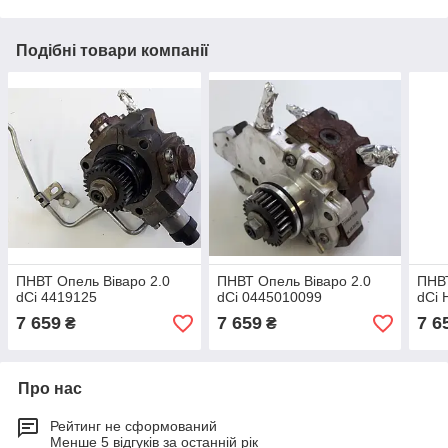
Подібні товари компанії
ПНВТ Опель Віваро 2.0
ПНВТ Опель Віваро 2.0
ПНВТ
dCi 4419125
dCi 0445010099
dCi 
7 659
7 659
7 6
₴
₴
Про нас
Рейтинг не сформований
Менше 5 відгуків за останній рік