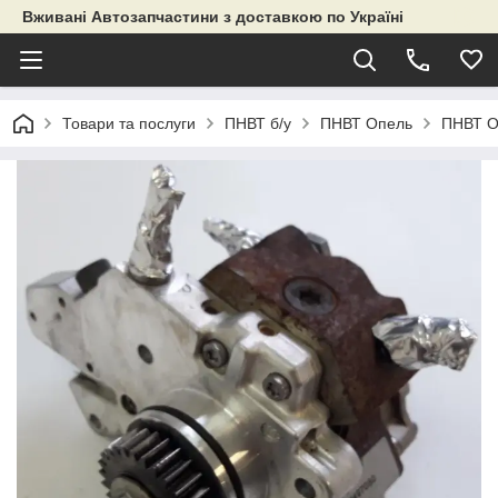
Вживані Автозапчастини з доставкою по Україні
Товари та послуги
ПНВТ б/у
ПНВТ Опель
ПНВТ О