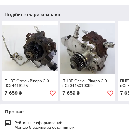
Подібні товари компанії
ПНВТ Опель Віваро 2.0
ПНВТ Опель Віваро 2.0
ПНВТ
dCi 4419125
dCi 0445010099
dCi 
7 659
7 659
7 6
₴
₴
Про нас
Рейтинг не сформований
Менше 5 відгуків за останній рік