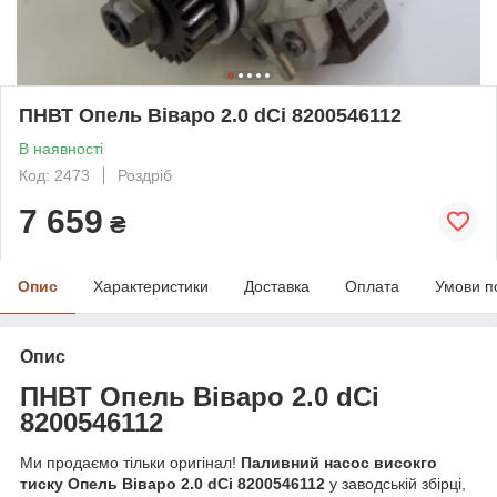
ПНВТ Опель Віваро 2.0 dCi 8200546112
В наявності
Код: 2473
Роздріб
7 659
₴
Опис
Характеристики
Доставка
Оплата
Умови п
Опис
ПНВТ Опель
Вівар
о
2.0
dC
i
8200546112
Ми продаємо тільки оригінал!
Паливний насос високго
тиску Опель Віваро 2.0 dCi 8200546112
у заводській збірці,