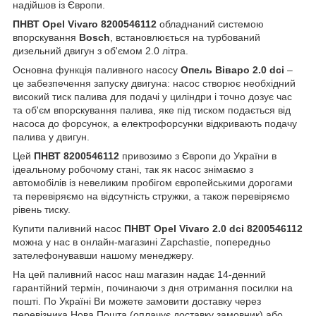
надійшов із Європи.
ПНВТ Opel Vivaro 8200546112
обладнаний системою
впорскування
Bosch
, встановлюється на турбований
дизельний двигун з об'ємом 2.0 літра.
Основна функція паливного насосу
Опель Віваро 2.0 dci
–
це забезпечення запуску двигуна: насос створює необхідний
високий тиск палива для подачі у циліндри і точно дозує час
та об'єм впорскування палива, яке під тиском подається від
насоса до форсунок, а електрофорсунки відкривають подачу
палива у двигун.
Цей
ПНВТ 8200546112
привозимо з Європи до України в
ідеальному робочому стані, так як насос знімаємо з
автомобілів із невеликим пробігом європейськими дорогами
та перевіряємо на відсутність стружки, а також перевіряємо
рівень тиску.
Купити паливний насос
ПНВТ Opel Vivaro 2.0 dci 8200546112
можна у нас в онлайн-магазині Zapchastie, попередньо
зателефонувавши нашому менеджеру.
На цей паливний насос наш магазин надає 14-денний
гарантійний термін, починаючи з дня отримання посилки на
пошті. По Україні Ви можете замовити доставку через
перевізника Нова Пошта (оплачує доставку замовник) або