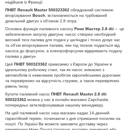
надійшов із Франції.
ПНВТ Renault Master 500323362
обладнаний системою
впорскування
Bosch
, встановлюється на турбований
дизельний двигун з об'ємом 2.8 літра.
Основна функція паливного насосу
Рено Мастер 2.8 dti
– це
забезпечення запуску двигуна: насос створює необхідний
високий тиск палива для подачі у циліндри і точно дозує час
та об'єм впорскування палива, яке під тиском подається від
насоса до форсунок, а електрофорсунки відкривають подачу
палива у двигун.
Цей
ПНВТ 500323362
привозимо з Європи до України в
ідеальному робочому стані, так як насос знімаємо з
автомобілів із невеликим пробігом європейськими дорогами
та перевіряємо на відсутність стружки, а також перевіряємо
рівень тиску.
Купити паливний насос
ПНВТ Renault Master 2.8 dti
500323362
можна у нас в онлайн-магазині Zapchastie,
попередньо зателефонувавши нашому менеджеру.
На цей паливний насос наш магазин надає 14-денний
гарантійний термін, починаючи з дня отримання посилки на
пошті. По Україні Ви можете замовити доставку через
перевізника Нова Пошта (оплачує доставку замовник) або