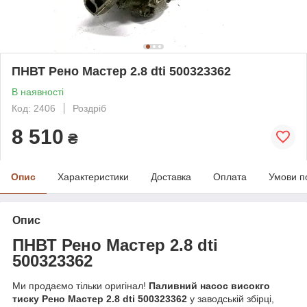
ПНВТ Рено Мастер 2.8 dti 500323362
В наявності
Код: 2406
Роздріб
8 510
₴
Опис
Характеристики
Доставка
Оплата
Умови п
Опис
ПНВТ Рено
Маст
ер 2.8 dt
i
500323362
Ми продаємо тільки оригінал!
Паливний насос високго
тиску Рено Мастер 2.8 dti 500323362
у заводській збірці,