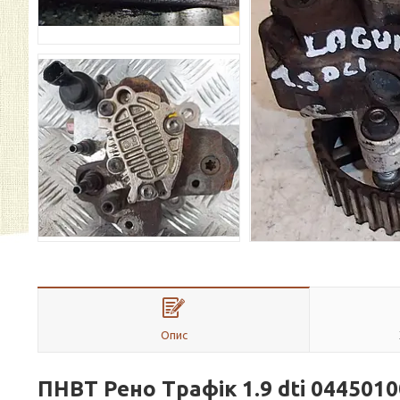
Опис
ПНВТ Рен
о Трафік 1.9 dti
0445010