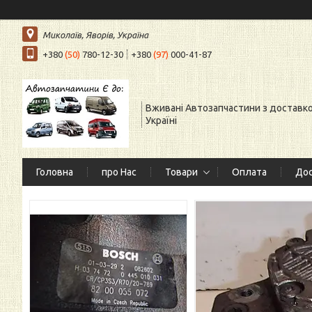
Миколаїв, Яворів, Україна
+380
(50)
780-12-30
+380
(97)
000-41-87
Вживані Автозапчастини з доставк
Україні
Головна
про Нас
Товари
Оплата
Дос