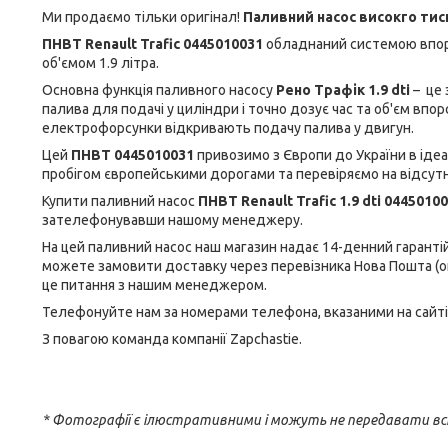
Ми продаємо тільки оригінал!
Паливний насос високго тиск
ПНВТ Renault Trafic 0445010031
обладнаний системою впо
об'ємом 1.9 літра.
Основна функція паливного насосу
Рено Трафік 1.9 dti
– це 
палива для подачі у циліндри і точно дозує час та об'єм впо
електрофорсунки відкривають подачу палива у двигун.
Цей
ПНВТ 0445010031
привозимо з Європи до України в ідеа
пробігом європейськими дорогами та перевіряємо на відсутні
Купити паливний насос
ПНВТ Renault Trafic 1.9 dti 0445010
зателефонувавши нашому менеджеру.
На цей паливний насос наш магазин надає 14-денний гарантій
можете замовити доставку через перевізника Нова Пошта (о
це питання з нашим менеджером.
Телефонуйте нам за номерами телефона, вказаними на сайті
З повагою команда компанії Zapchastie.
* Фотографії є ілюстративними і можуть не передавати вс