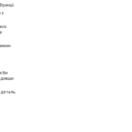
Франції.
 з
тиск
а
еликим
і Ви
годивши
 деталь.