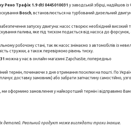
у Рено Трафік 1.9 dti 0445010031
у заводській збірці, надійшов із 
рскування
Bosch
, встановлюється на турбований дизельний двигун
забезпечення запуску двигуна: насос створює необхідний високий 
рскування палива, яке під тиском подається від насоса до форсунок, 
льному робочому стані, так як насос знімаємо з автомобілів із нев
сть стружки, а також перевіряємо рівень тиску.
031
можна у нас в онлайн-магазині Zapchastie, попередньо
ний термін, починаючи з дня отримання посилки на пошті. По Україн
плачує доставку замовник) або забрати запчастину самостійно, уз
, ми оформимо замовлення у найкоротший термін і відправимо Вам
іх деталей. Реальний продукт може виглядати трохи інакше.