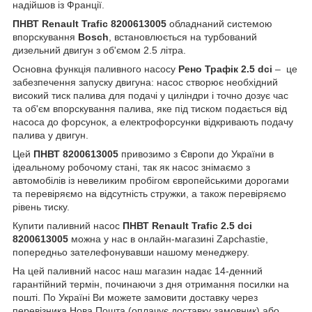
надійшов із Франції.
ПНВТ Renault Trafic 8200613005
обладнаний системою
впорскування
Bosch
, встановлюється на турбований
дизельний двигун з об'ємом 2.5 літра.
Основна функція паливного насосу
Рено Трафік 2.5 dci
– це
забезпечення запуску двигуна: насос створює необхідний
високий тиск палива для подачі у циліндри і точно дозує час
та об'єм впорскування палива, яке під тиском подається від
насоса до форсунок, а електрофорсунки відкривають подачу
палива у двигун.
Цей
ПНВТ 8200613005
привозимо з Європи до України в
ідеальному робочому стані, так як насос знімаємо з
автомобілів із невеликим пробігом європейськими дорогами
та перевіряємо на відсутність стружки, а також перевіряємо
рівень тиску.
Купити паливний насос
ПНВТ Renault Trafic 2.5 dci
8200613005
можна у нас в онлайн-магазині Zapchastie,
попередньо зателефонувавши нашому менеджеру.
На цей паливний насос наш магазин надає 14-денний
гарантійний термін, починаючи з дня отримання посилки на
пошті. По Україні Ви можете замовити доставку через
перевізника Нова Пошта (оплачує доставку замовник) або