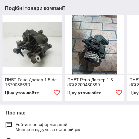
Подібні товари компанії
ПНВТ Рено Дастер 1.5 dci
ПНВТ Рено Дастер 1.5
ПНВТ
167003669R
dCi 8200430599
dCi 
Ціну уточнюйте
Ціну уточнюйте
Цін
Про нас
Рейтинг не сформований
Менше 5 відгуків за останній рік