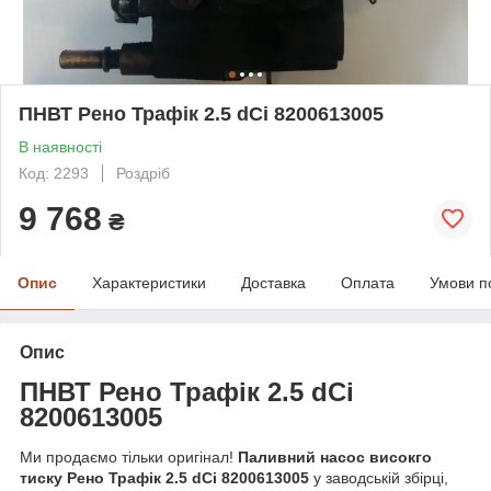
ПНВТ Рено Трафік 2.5 dCi 8200613005
В наявності
Код: 2293
Роздріб
9 768
₴
Опис
Характеристики
Доставка
Оплата
Умови п
Опис
ПНВТ Ре
но Трафік 2.5 dCi
8200613005
Ми продаємо тільки оригінал!
Паливний насос високго
тиску Рено Трафік 2.5 dCi 8200613005
у заводській збірці,