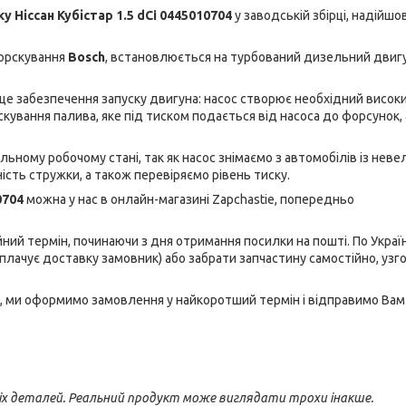
у Ніссан Кубістар 1.5 dCi 0445010704
у заводській збірці, надійшов
орскування
Bosch
, встановлюється на турбований дизельний двигу
це забезпечення запуску двигуна: насос створює необхідний висок
рскування палива, яке під тиском подається від насоса до форсунок, 
льному робочому стані, так як насос знімаємо з автомобілів із нев
сть стружки, а також перевіряємо рівень тиску.
10704
можна у нас в онлайн-магазині Zapchastie, попередньо
ний термін, починаючи з дня отримання посилки на пошті. По Україн
плачує доставку замовник) або забрати запчастину самостійно, уз
, ми оформимо замовлення у найкоротший термін і відправимо Вам
іх деталей. Реальний продукт може виглядати трохи інакше.