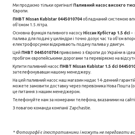
Ми продаємо тільки оригінал!
Паливний насос високго тиск
Європи.
ПНВТ Nissan Kubistar 0445010704
обладнаний системою вп
об'ємом 1.5 літра.
Основна функція паливного насосу
Ніссан Кубістар 1.5 dci
– 
палива для подачі у циліндри і точно дозує час та об'єм впо
електрофорсунки відкривають подачу палива у двигун.
Цей
ПНВТ 0445010704
привозимо з Європи до України в ідеа
пробігом європейськими дорогами та перевіряємо на відсутні
Купити паливний насос
ПНВТ Nissan Kubistar 1.5 dci 04450
зателефонувавши нашому менеджеру.
На цей паливний насос наш магазин надає 14-денний гарантій
можете замовити доставку через перевізника Нова Пошта (о
це питання з нашим менеджером.
Телефонуйте нам за номерами телефона, вказаними на сайті
З повагою команда компанії Zapchastie.
* Фотографії є ілюстративними і можуть не передавати вс