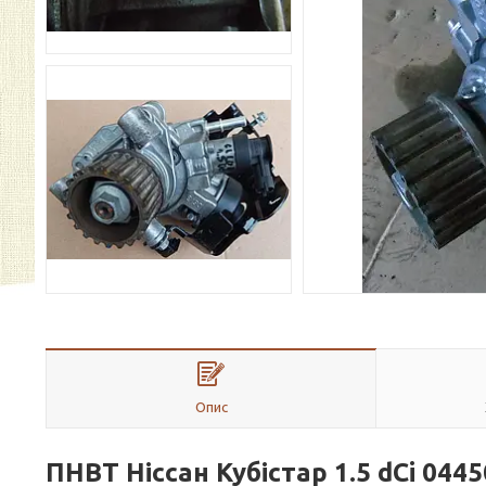
Опис
ПНВТ Ніссан К
убістар 1.5 dCi
0445