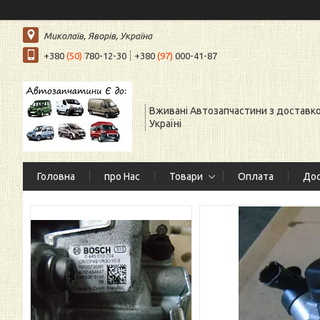
Миколаїв, Яворів, Україна
+380
(50)
780-12-30
+380
(97)
000-41-87
Вживані Автозапчастини з доставк
Україні
Головна
про Нас
Товари
Оплата
Дос