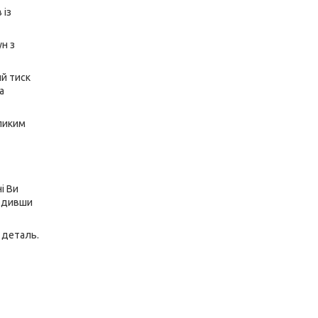
 із
н з
ий тиск
а
еликим
і Ви
годивши
 деталь.