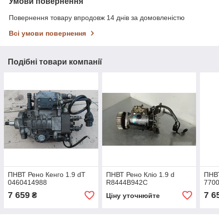
Умови повернення
Повернення товару впродовж 14 днів за домовленістю
Всі умови повернення
Подібні товари компанії
ПНВТ Рено Кенго 1.9 dT
ПНВТ Рено Кліо 1.9 d
ПНВТ
0460414988
R8444B942C
770
7 659
7 6
₴
Ціну уточнюйте