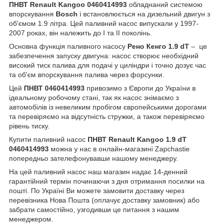
ПНВТ Renault Kangoo 0460414993
обладнаний системою
впорскування
Bosch
і встановлюється на дизельний двигун з
об'ємом 1.9 літра. Цей паливний насос випускали у 1997-
2007 роках, він належить до I та II поколінь.
Основна функція паливного насосу
Рено Кенго 1.9 dT
– це
забезпечення запуску двигуна: насос створює необхідний
високий тиск палива для подачі у циліндри і точно дозує час
та об'єм впорскування палива через форсунки.
Цей
ПНВТ 0460414993
привозимо з Європи до України в
ідеальному робочому стані, так як насос знімаємо з
автомобілів із невеликим пробігом європейськими дорогами
та перевіряємо на відсутність стружки, а також перевіряємо
рівень тиску.
Купити паливний насос
ПНВТ Renault Kangoo 1.9 dT
0460414993
можна у нас в онлайн-магазині Zapchastie
попередньо зателефонувавши нашому менеджеру.
На цей паливний насос наш магазин надає 14-денний
гарантійний термін починаючи з дня отримання посилки на
пошті. По Україні Ви можете замовити доставку через
перевізника Нова Пошта (оплачує доставку замовник) або
забрати самостійно, узгодивши це питання з нашим
менеджером.