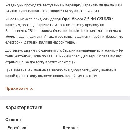
Усі двигуни проходять тестування й перевірку. Гарантію ми даємо Вам
14 днів із дня купівлі на встановлення б/у автозапчастин.
Opel Vivaro
2.5 dci G9U650
У нас Ви можете придбати двигун
з
навісним, або під потрібне Вам навісне. Також у продажу на
Ваш двигун є ГБЦ — головка блока циліндрів, блок циліндрів двигуна в
зборі, піддони двигуна. А також усе навісне двигуна: турбіни, форсунки,
електронні датчики, паливні насоси тощо.
Доставимо двигун у будь-яке місто України накладеним платежимом Ін-
тайм, Автолюкс, Нова пошта, Нічний експрес, Делівері. Оплата під час
отримання, за доставку платить покупець.
Ціна вказана мінімальна та залежить від комплекту, курсу валюти в
нашій країні. Скідку надаємо нашим постійним клієнтам.
Приховати
Характеристики
Основні
Виробник
Renault