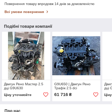
Повернення товару впродовж 14 днів за домовленістю
Всі умови повернення
Подібні товари компанії
Двигун Рено Мастер 2.5
G9U650 | Двигун Рено
Двиг
дці G9U630
Трафік 2.5 dci
дці 
61 716
₴
Ціну уточнюйте
Цін
Про нас