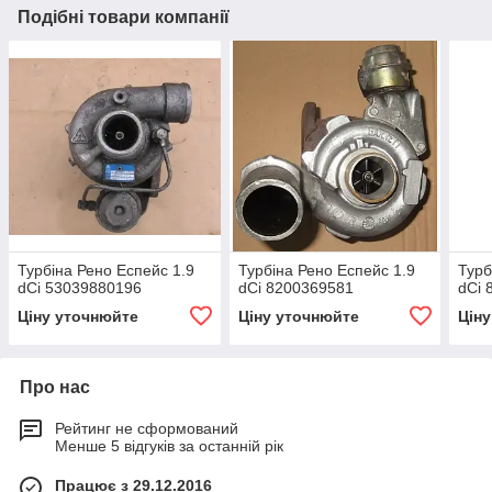
Подібні товари компанії
Турбіна Рено Еспейс 1.9
Турбіна Рено Еспейс 1.9
Турб
dCi 53039880196
dCi 8200369581
dCi 
Ціну уточнюйте
Ціну уточнюйте
Цін
Про нас
Рейтинг не сформований
Менше 5 відгуків за останній рік
Працює з 29.12.2016