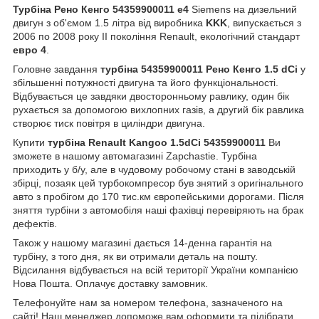
Турбіна Рено Кенго 54359900011 е4
Siemens на дизельний
двигун з об'ємом 1.5 літра від виробника
KKK
, випускається з
2006 по 2008 року II покоління Renault, екологічний стандарт
евро 4
.
Головне завдання
турбіна 54359900011
Рено Кенго 1.5 dCi
у
збільшенні потужності двигуна та його функціональності.
Відбувається це завдяки двосторонньому равлику, один бік
рухається за допомогою вихлопних газів, а другий бік равлика
створює тиск повітря в циліндри двигуна.
Купити
турбіна Renault Kangoo 1.5dCi 54359900011
Ви
зможете в нашому автомагазині Zapchastie. Турбіна
приходить у б/у, але в чудовому робочому стані в заводській
збірці, позаяк цей турбокомпресор був знятий з оригінального
авто з пробігом до 170 тис.км європейськими дорогами. Після
зняття турбіни з автомобіля наші фахівці перевіряють на брак
дефектів.
Також у нашому магазині дається 14-денна гарантія на
турбіну, з того дня, як ви отримали деталь на пошту.
Відсилання відбувається на всій території України компанією
Нова Пошта. Оплачує доставку замовник.
Телефонуйте нам за номером телефона, зазначеного на
сайті! Наш менеджер допоможе вам оформити та підібрати