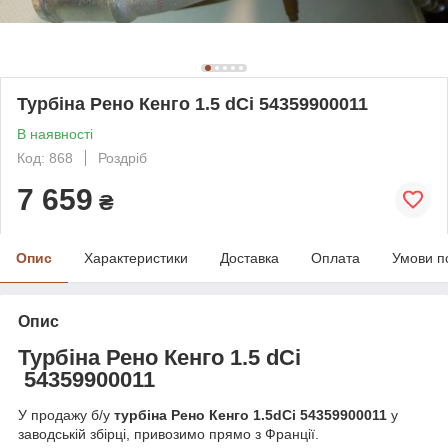
Турбіна Рено Кенго 1.5 dCi 54359900011
В наявності
Код: 868
Роздріб
7 659
₴
Опис
Характеристики
Доставка
Оплата
Умови п
Опис
Турбіна Рено Кенго 1.5 dCi
54359900011
У продажу б/у
турбіна Рено Кенго 1.5dCi 54359900011
у
заводській збірці, привозимо прямо з Франції.