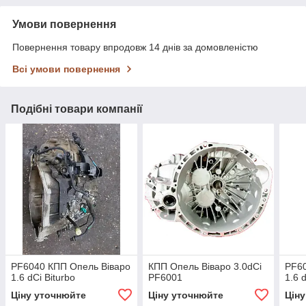
Умови повернення
Повернення товару впродовж 14 днів за домовленістю
Всі умови повернення
Подібні товари компанії
PF6040 КПП Опель Віваро
КПП Опель Віваро 3.0dCi
PF60
1.6 dCi Biturbo
PF6001
1.6 
Ціну уточнюйте
Ціну уточнюйте
Цін