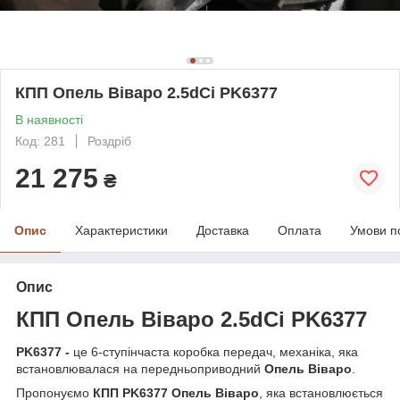
КПП Опель Віваро 2.5dCi PK6377
В наявності
Код: 281
Роздріб
21 275
₴
Опис
Характеристики
Доставка
Оплата
Умови п
Опис
КПП Опель Віваро
2.5dCi
PK6377
PK6377
-
це 6-ступінчаста коробка передач, механіка, яка
встановлювалася на передньоприводний
Опель Віваро
.
Пропонуємо
КПП PK6377 Опель Віваро
, яка встановлюється