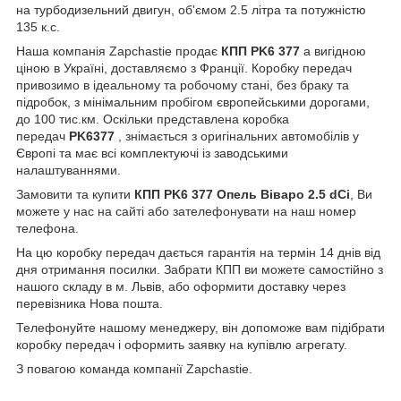
на турбодизельний двигун, об'ємом 2.5 літра та потужністю
135 к.с.
Наша компанія Zapchastie продає
КПП
PK6 377
а вигідною
ціною в Україні, доставляємо з Франції. Коробку передач
привозимо в ідеальному та робочому стані, без браку та
підробок, з мінімальним пробігом європейськими дорогами,
до 100 тис.км. Оскільки представлена коробка
передач
PK6377
, знімається з оригінальних автомобілів у
Європі та має всі комплектуючі із заводськими
налаштуваннями.
Замовити та купити
КПП PK6 377 Опель Віваро 2.5 dCi
, Ви
можете у нас на сайті або зателефонувати на наш номер
телефона.
На цю коробку передач дається гарантія на термін 14 днів від
дня отримання посилки. Забрати КПП ви можете самостійно з
нашого складу в м. Львів, або оформити доставку через
перевізника Нова пошта.
Телефонуйте нашому менеджеру, він допоможе вам підібрати
коробку передач і оформить заявку на купівлю агрегату.
З повагою команда компанії Zapchastie.