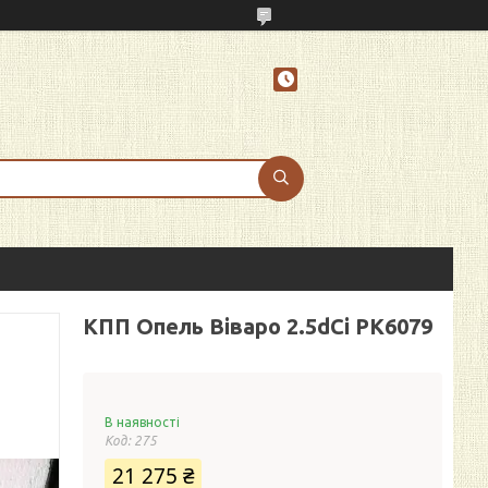
КПП Опель Віваро 2.5dCi PK6079
В наявності
Код:
275
21 275 ₴