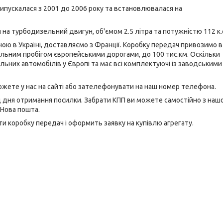
випускалася
з 2001 до 2006 року та встановлювалася на
 на турбодизельний двигун, об'ємом 2.5 літра та потужністю 112 к.
ною в Україні, доставляємо з Франції. Коробку передач привозимо в
імальним пробігом європейськими дорогами, до 100 тис.км. Оскільки
нальних автомобілів у Європі та має всі комплектуючі із заводськими
можете у нас на сайті або зателефонувати на наш номер телефона.
ід дня отримання посилки. Забрати КПП ви можете самостійно з наш
 Нова пошта.
 коробку передач і оформить заявку на купівлю агрегату.