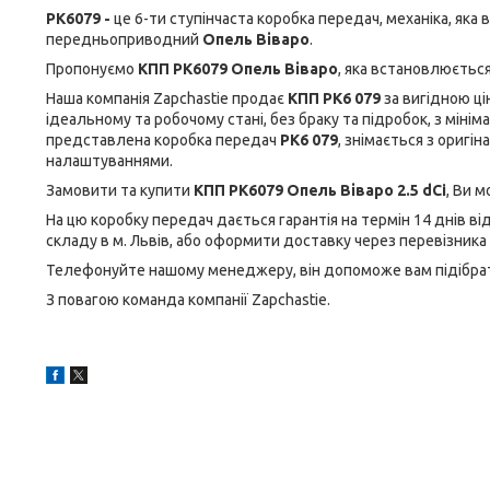
PK6079
-
це 6-ти ступінчаста коробка передач, механіка, яка 
передньоприводний
Опель Віваро
.
Пропонуємо
КПП
PK6079
Опель Віваро
, яка встановлюється
Наша компанія Zapchastie продає
КПП
PK6 079
за вигідною ці
ідеальному та робочому стані, без браку та підробок, з мін
представлена коробка передач
PK6 079
, знімається з оригі
налаштуваннями.
Замовити та купити
КПП
PK6079
Опель Віваро 2.5 dCi
, Ви 
На цю коробку передач дається гарантія на термін 14 днів в
складу в м. Львів, або оформити доставку через перевізника
Телефонуйте нашому менеджеру, він допоможе вам підібрати
З повагою команда компанії Zapchastie.