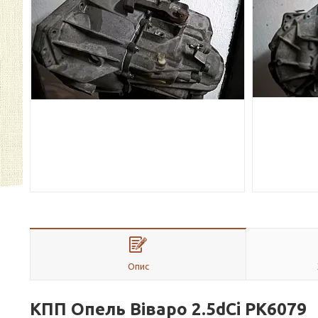
Опис
КПП Опель Віваро
2.5dCi
PK6079