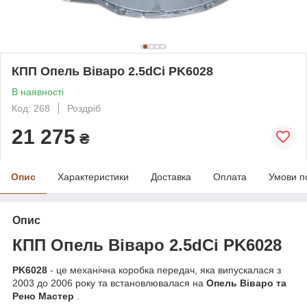
КПП Опель Віваро 2.5dCi PK6028
В наявності
Код: 268
Роздріб
21 275
₴
Опис
Характеристики
Доставка
Оплата
Умови п
Опис
КПП Опель Віваро
2.5dCi
PK6028
PK6028
- це механічна коробка передач, яка випускалася з
2003 до 2006 року та встановлювалася на
Опель Віваро та
Рено Мастер
.