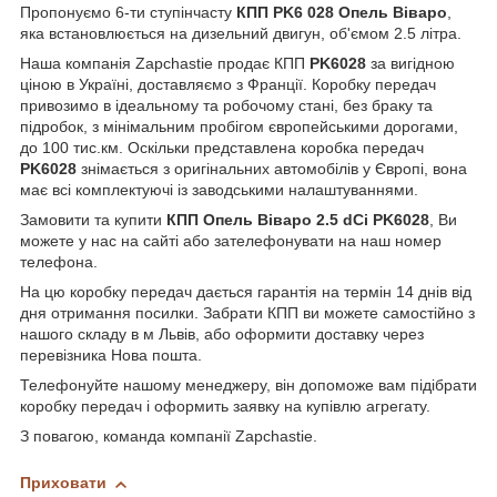
Пропонуємо 6-ти ступінчасту
КПП PK6 028
Опель Віваро
,
яка встановлюється на дизельний двигун, об'ємом 2.5 літра.
Наша компанія Zapchastie продає КПП
PK6028
за вигідною
ціною в Україні, доставляємо з Франції. Коробку передач
привозимо в ідеальному та робочому стані, без браку та
підробок, з мінімальним пробігом європейськими дорогами,
до 100 тис.км. Оскільки представлена коробка передач
PK6028
знімається з оригінальних автомобілів у Європі, вона
має всі комплектуючі із заводськими налаштуваннями.
Замовити та купити
КПП Опель Віваро 2.5 dCi PK6028
, Ви
можете у нас на сайті або зателефонувати на наш номер
телефона.
На цю коробку передач дається гарантія на термін 14 днів від
дня отримання посилки. Забрати КПП ви можете самостійно з
нашого складу в м Львів, або оформити доставку через
перевізника Нова пошта.
Телефонуйте нашому менеджеру, він допоможе вам підібрати
коробку передач і оформить заявку на купівлю агрегату.
З повагою, команда компанії Zapchastie.
Приховати