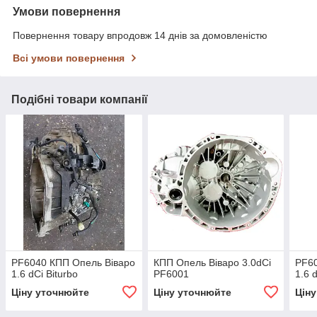
Умови повернення
Повернення товару впродовж 14 днів за домовленістю
Всі умови повернення
Подібні товари компанії
PF6040 КПП Опель Віваро
КПП Опель Віваро 3.0dCi
PF60
1.6 dCi Biturbo
PF6001
1.6 
Ціну уточнюйте
Ціну уточнюйте
Цін