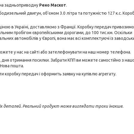
я на задньоприводну
Рено Маскот
.
бодизельний двигун, об'ємом 3.0 літра та потужністю 127 к.с. Коро
ціною в Україні, доставляємо з Франції. Коробку передач привозимо
імальним пробігом європейськими дорогами, до 100 тис.км. Оскільки
нальних автомобілів у Європі, вона має всі комплектуючі із заводсь
можете у нас на сайті або зателефонувати на наш номер телефона.
ід дня отримання посилки. Забрати КПП ви можете самостійно з наш
 Нова пошта.
 коробку передач і оформить заявку на купівлю агрегату.
іх деталей. Реальний продукт може виглядати трохи інакше.