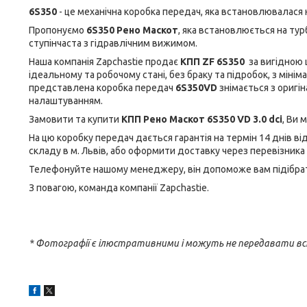
6S350
- це механічна коробка передач, яка встановлювалас
Пропонуємо
6S350 Рено Маскот
, яка встановлюється на тур
ступінчаста з гідравлічним вижимом.
Наша компанія Zapchastie продає
КПП ZF 6S350
за вигідною 
ідеальному та робочому стані, без браку та підробок, з мін
представлена коробка передач
6S350VD
знімається з оригі
налаштуванням.
Замовити та купити
КПП Рено Маскот 6S350 VD 3.0 dci
, Ви 
На цю коробку передач дається гарантія на термін 14 днів в
складу в м. Львів, або оформити доставку через перевізника
Телефонуйте нашому менеджеру, він допоможе вам підібрати
З повагою, команда компанії Zapchastie.
* Фотографії є ілюстративними і можуть не передавати вс