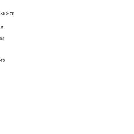
бка 6-ти
 в
ким
ого