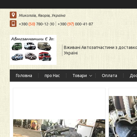
Миколаїв, Яворів, Україна
+380
(50)
780-12-30
+380
(97)
000-41-87
Вживані Автозапчастини з доставк
Україні
Головна
про Нас
Товари
Оплата
Дос