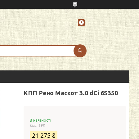
КПП Рено Маскот 3.0 dCi 6S350
В наявності
Код:
198
21 275 ₴