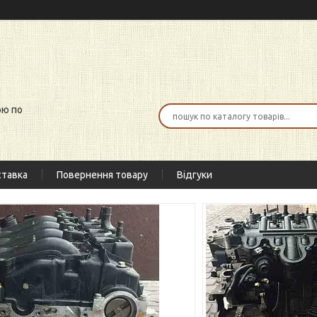
ою по
тавка
Повернення товару
Відгуки