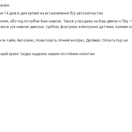
країні.
м 14 днів із дня купівлі на встановлення б/у автозапчастин.
існим, або під потрібне Вам навісне. Також у продажу на Ваш двигун є ГБЦ 
 також усе навісне двигуна: турбіни, форсунки, електронні датчики, паливні 
н-тайм, Автолюкс, Нова пошта, Нічний експрес, Делівері. Оплата під час
нашій країні. Скідку надаємо нашим постійним клієнтам.