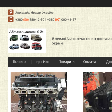
Миколаїв, Яворів, Україна
+380
(50)
780-12-30
+380
(97)
000-41-87
Вживані Автозапчастини з доставк
Україні
Головна
про Нас
Товари
Оплата
Дос