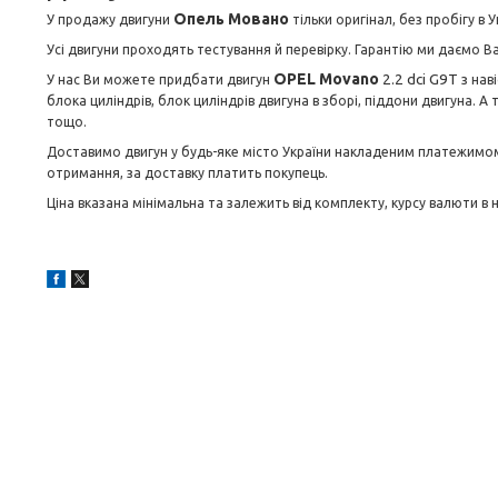
Опель Мовано
У продажу двигуни
тільки оригінал, без пробігу в У
Усі двигуни проходять тестування й перевірку. Гарантію ми даємо Ва
OPEL Movano
2.2 dci G9T
У нас Ви можете придбати двигун
з нав
блока циліндрів, блок циліндрів двигуна в зборі, піддони двигуна. А
тощо.
Доставимо двигун у будь-яке місто України накладеним платежимом І
отримання, за доставку платить покупець.
Ціна вказана мінімальна та залежить від комплекту, курсу валюти в 