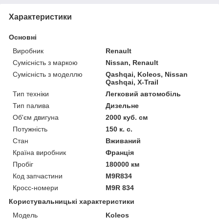
Характеристики
Основні
Виробник
Renault
Сумісність з маркою
Nissan, Renault
Сумісність з моделлю
Qashqai, Koleos, Nissan
Qashqai, X-Trail
Тип техніки
Легковий автомобіль
Тип палива
Дизельне
Об'єм двигуна
2000 куб. см
Потужність
150 к. с.
Стан
Вживаний
Країна виробник
Франція
Пробіг
180000 км
Код запчастини
M9R834
Кросс-номери
M9R 834
Користувальницькі характеристики
Модель
Koleos