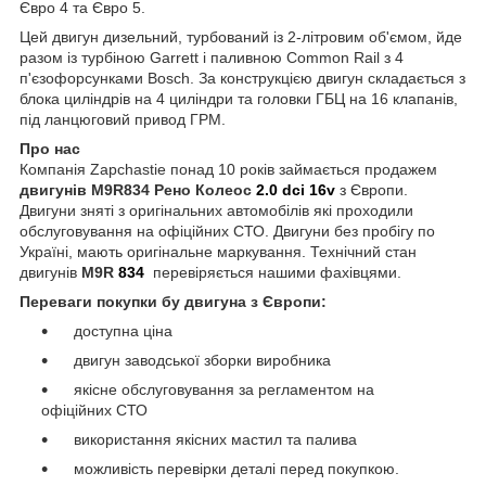
Євро 4 та Євро 5.
Цей двигун дизельний, турбований із 2-літровим об'ємом, йде
разом із турбіною Garrett і паливною Common Rail з 4
п'єзофорсунками Bosch. За конструкцією двигун складається з
блока циліндрів на 4 циліндри та головки ГБЦ на 16 клапанів,
під ланцюговий привод ГРМ.
Про нас
Компанія Zapchastie понад 10 років займається продажем
двигунів M9R834
Рено Колеос
2.0 dci 16v
з Європи.
Двигуни зняті з оригінальних автомобілів які проходили
обслуговування на офіційних СТО. Двигуни без пробігу по
Україні, мають оригінальне маркування. Технічний стан
двигунів
M9R
834
перевіряється нашими фахівцями.
Переваги покупки бу двигуна з Європи:
доступна ціна
двигун заводської зборки виробника
якісне обслуговування за регламентом на
офіційних СТО
використання якісних мастил та палива
можливість перевірки деталі перед покупкою.