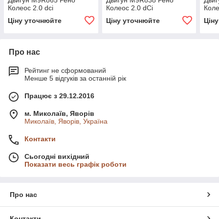
Двигун M9R865 Рено
Двигун M9R838 Рено
Двиг
Колеос 2.0 dci
Колеос 2.0 dCi
Коле
Ціну уточнюйте
Ціну уточнюйте
Цін
Про нас
Рейтинг не сформований
Менше 5 відгуків за останній рік
Працює з 29.12.2016
м. Миколаїв, Яворів
Миколаїв, Яворів, Україна
Контакти
Сьогодні вихідний
Показати весь графік роботи
Про нас
Контакти