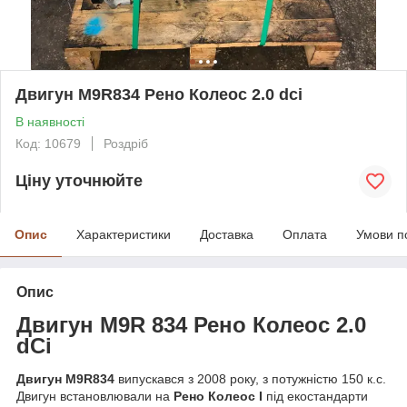
Двигун M9R834 Рено Колеос 2.0 dci
В наявності
Код: 10679
Роздріб
Ціну уточнюйте
Опис
Характеристики
Доставка
Оплата
Умови п
Опис
Двигун M9R 834 Рено Колеос 2.0
dCi
Двигун M9R834
випускався з 2008 року, з потужністю 150 к.с.
Двигун встановлювали на
Рено Колеос I
під екостандарти