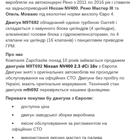
виробляли на автоконцерні Рено з 2011 по 2016 рік і ставили
на задньоприводний
Ніссан NV400
,
Рено Мастер III
та
Опель Мовано
під екологічні норми вихлопу Євро 4.
Двигун M9T692
обладнаний однією турбіною Garrett і
складається з чавунного блока циліндрів (4 циліндри),
алюмінієвої головки блока з гідрокомпенсаторами, по 4
клапани на циліндр (16 клапанів) і ланцюговим приводом
ГРМ.
Про нас
Компанія Zapchastie понад 10 років займається продажем
двигунів M9T692
Nissan NV400 2.3 dCi 16v
з Європи.
Двигуни зняті з оригінальних автомобілів які проходили
обслуговування на офіційних СТО. Двигуни без пробігу по
Україні, мають оригінальне маркування. Технічний стан
двигунів
m9t692
перевіряється нашими фахівцями.
Переваги покупки бу двигуна з Європи:
доступна ціна
двигун заводської зборки виробника
якісне обслуговування за регламентом на
офіційних СТО
використання якісних мастил та палива