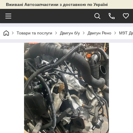
Вживані Автозапчастини з доставкою по Україні
Товари та послуги
Двигун б/у
Двигун Рено
M9T Дв