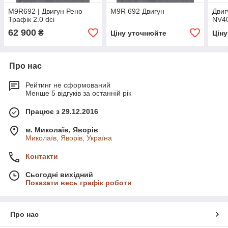
M9R692 | Двигун Рено
M9R 692 Двигун
Двиг
Трафік 2.0 dci
NV40
62 900
₴
Ціну уточнюйте
Цін
Про нас
Рейтинг не сформований
Менше 5 відгуків за останній рік
Працює з 29.12.2016
м. Миколаїв, Яворів
Миколаїв, Яворів, Україна
Контакти
Сьогодні вихідний
Показати весь графік роботи
Про нас