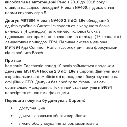
виробляли на автоконцерні Рено з 2010 до 2018 року і
ставили на задньоприводний
Ніссан NV400
, під екологічні
норми вихлопу євро 5.
Двигун M9T694 Ніссан NV400 2.3 dCi 16v
обладнаний
однією турбіною Garrett і складається з чавунного блока
циліндрів (4 циліндри), алюмінієвої головки блока з
гідрокомпенсаторами, по 4 клапани на циліндр (16 клапанів) і
ланцюговим приводом ГРМ. Паливна система двигуна
M9T694
йде Common Rail з п'єзоелектричними форсунками
від виробника Bosch.
Про нас
Компанія Zapchastie понад 10 років займається продажем
двигунів M9T694 Ніссан
2.3 dCi 16v
з Європи. Двигуни зняті
з оригінальних автомобілів які проходили обслуговування на
офіційних СТО. Двигуни без пробігу по Україні, мають
оригінальне маркування. Технічний стан двигунів
m9t694
перевіряється нашими фахівцями.
Переваги покупки бу двигуна з Європи:
доступна ціна
двигун заводської зборки виробника
якісне обслуговування за регламентом на