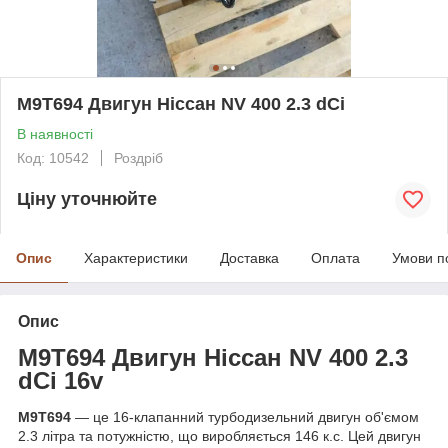
M9T694 Двигун Ніссан NV 400 2.3 dCi
В наявності
Код: 10542
Роздріб
Ціну уточнюйте
Опис
Характеристики
Доставка
Оплата
Умови п
Опис
M9T694
Двигун Ніссан NV 400
2.3
dCi 16v
M9T694
— це 16-клапанний турбодизельний двигун об'ємом
2.3 літра та потужністю, що виробляється 146 к.с. Цей двигун