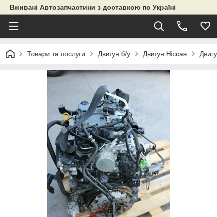
Вживані Автозапчастини з доставкою по Україні
Товари та послуги
Двигун б/у
Двигун Ніссан
Двиг