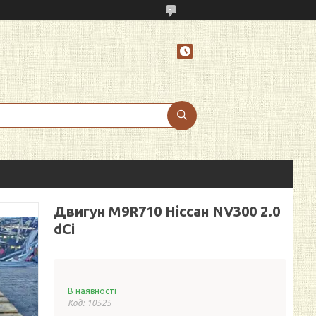
Двигун M9R710 Ніссан NV300 2.0
dCi
В наявності
Код:
10525