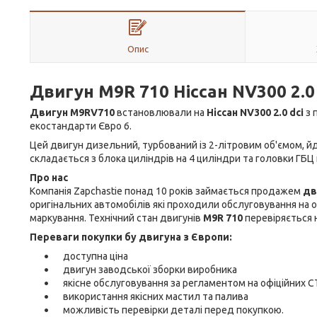
Опис
Двигун M
9
R
710 Ніссан NV300 2.0
Двигун
M9
RV710
встановлювали на
Ніссан NV300
2.0
dci
з 
екостандарти Євро 6.
Цей двигун дизельний, турбований із 2-літровим об'ємом, йд
складається з блока циліндрів на 4 циліндри та головки ГБЦ
Про нас
Компанія Zapchastie понад 10 років займається продажем
дв
оригінальних автомобілів які проходили обслуговування на о
маркування. Технічний стан двигунів
M9R 710
перевіряється 
Переваги покупки бу двигуна з Європи:
доступна ціна
двигун заводської зборки виробника
якісне обслуговування за регламентом на офіційних 
використання якісних мастил та палива
можливість перевірки деталі перед покупкою.