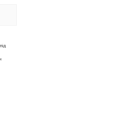
 під
н