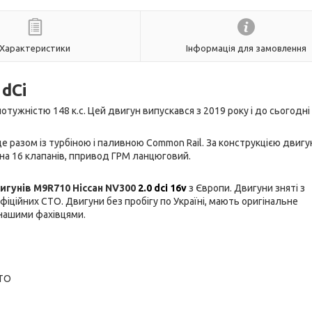
Характеристики
Інформація для замовлення
 dCi
потужністю 148 к.с. Цей двигун випускався з 2019 року і до сьогодні
е разом із турбіною і паливною Common Rail. За конструкцією двигу
 на 16 клапанів, ппривод ГРМ ланцюговий.
игунів M9
R710
Ніссан NV300
2.0 dci 16v
з Європи. Двигуни зняті з
фіційних СТО. Двигуни без пробігу по Україні, мають оригінальне
нашими фахівцями.
СТО