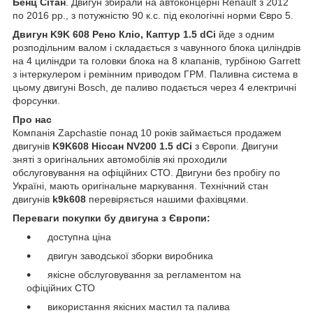
Бенц Сітан
. Двигун збирали на автоконцерні Renault з 2012
по 2016 рр., з потужністю 90 к.с. під екологічні норми Євро 5.
Двигун
K9
K 608 Рено Кліо,
Каптур 1.5 dCi
йде з одним
розподільним валом і складається з чавунного блока циліндрів
на 4 циліндри та головки блока на 8 клапанів, турбіною Garrett
з інтеркулером і ремінним приводом ГРМ. Паливна система в
цьому двигуні Bosch, де паливо подається через 4 електричні
форсунки.
Про нас
Компанія Zapchastie понад 10 років займається продажем
двигунів
K9K608 Ніссан NV200 1.5 dСi
з Європи. Двигуни
зняті з оригінальних автомобілів які проходили
обслуговування на офіційних СТО. Двигуни без пробігу по
Україні, мають оригінальне маркування. Технічний стан
двигунів
k9k608
перевіряється нашими фахівцями.
Переваги покупки бу двигуна з Європи:
доступна ціна
двигун заводської зборки виробника
якісне обслуговування за регламентом на
офіційних СТО
використання якісних мастил та палива