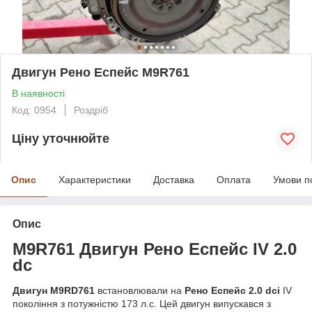
Двигун Рено Еспейс M9R761
В наявності
Код: 0954
Роздріб
Ціну уточнюйте
Опис
Характеристики
Доставка
Оплата
Умови п
Опис
M9R761 Двигун Рено Еспейс IV 2.0
dc
Двигун
M9
RD761
встановлювали на
Рено Еспейс
2.0
dci
IV
покоління з потужністю 173 л.с. Цей двигун випускався з