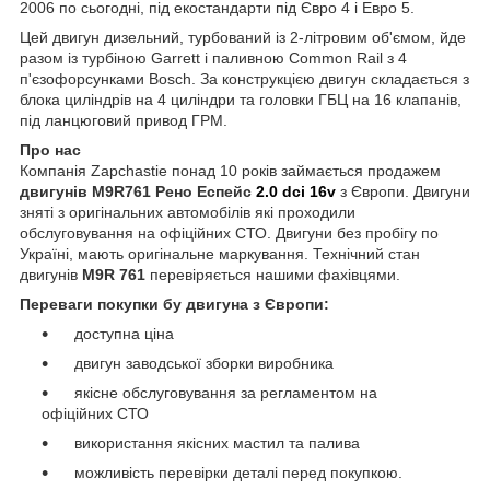
2006 по сьогодні, під екостандарти під Євро 4 і Евро 5.
Цей двигун дизельний, турбований із 2-літровим об'ємом, йде
разом із турбіною Garrett і паливною Common Rail з 4
п'єзофорсунками Bosch. За конструкцією двигун складається з
блока циліндрів на 4 циліндри та головки ГБЦ на 16 клапанів,
під ланцюговий привод ГРМ.
Про нас
Компанія Zapchastie понад 10 років займається продажем
двигунів M9R761
Рено Еспейс
2.0 dci 16v
з Європи. Двигуни
зняті з оригінальних автомобілів які проходили
обслуговування на офіційних СТО. Двигуни без пробігу по
Україні, мають оригінальне маркування. Технічний стан
двигунів
M9R 761
перевіряється нашими фахівцями.
Переваги покупки бу двигуна з Європи:
доступна ціна
двигун заводської зборки виробника
якісне обслуговування за регламентом на
офіційних СТО
використання якісних мастил та палива
можливість перевірки деталі перед покупкою.