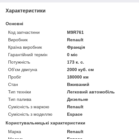
Характеристики
Основні
Код запчастини
M9R761
Виробник
Renault
Країна виробник
Франція
Гарантійний термін
0 міс
Потужність
173 к. с.
Об'єм двигуна
2000 куб. см
Пробіг
180000 км
Стан
Вживаний
Тип техніки
Легковий автомобіль
Тип палива
Дизельне
Сумісність з маркою
Renault
Сумісність з моделлю
Espace
Користувальницькі характеристики
Марка
Renault
Модель
Espace