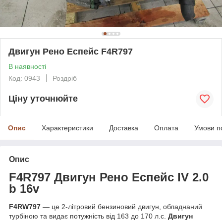
Двигун Рено Еспейс F4R797
В наявності
Код: 0943
Роздріб
Ціну уточнюйте
Опис
Характеристики
Доставка
Оплата
Умови п
Опис
F4R797
Двигун Рено Еспейс IV 2.0
b 16v
F4RW797
— це 2-літровий бензиновий двигун, обладнаний
турбіною та видає потужність від 163 до 170 л.с.
Двигун