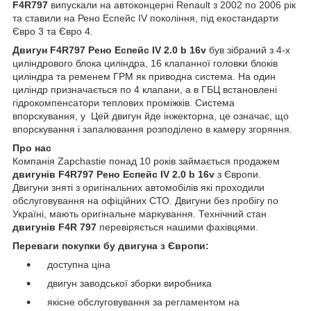
F4R797
випускали на автоконцерні Renault з 2002 по 2006 рік
та ставили на Рено Еспейс IV покоління, під екостандарти
Євро 3 та Євро 4.
Двигун F4R797 Рено Еспейс IV
2.0 b 16v
був зібраний з 4-х
циліндрового блока циліндра, 16 клапанної головки блоків
циліндра та ременем ГРМ як приводна система. На один
циліндр призначається по 4 клапани, а в ГБЦ встановлені
гідрокомпенсатори теплових проміжків. Система
впорскування, у Цей двигун йде інжекторна, це означає, що
впорскування і запалювання розподілено в камеру згоряння.
Про нас
Компанія Zapchastie понад 10 років займається продажем
двигунів F4R797 Рено Еспейс IV
2.0 b 16v
з Європи.
Двигуни зняті з оригінальних автомобілів які проходили
обслуговування на офіційних СТО. Двигуни без пробігу по
Україні, мають оригінальне маркування. Технічний стан
двигунів F4R 797
перевіряється нашими фахівцями.
Переваги покупки бу двигуна з Європи:
доступна ціна
двигун заводської зборки виробника
якісне обслуговування за регламентом на