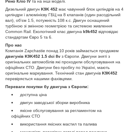
Рено Кліо IV
та на інші моделі.
Дизельний двигун
K9K 452
має чавунний блок циліндрів на 4
циліндри і алюмінієву ГБЦ на 8 клапанів (один расодільний
вал), об'єм 1.5, потужність 108 к.с. Двигун оснащений
турбіною зі змінною геометрією та системою живлення
Common Rail. Екологічний клас двигуна
k9k452
відповідає
стандартам Євро 5 та 6.
Про нас
Компанія Zapchastie понад 10 років займається продажем
двигунів
K9K452 1.5 dci 8v
з Європи. Двигуни зняті з
оригінальних автомобілів які проходили обслуговування на
офіційних СТО. Двигуни без пробігу по Україні, мають
оригінальне маркування. Технічний стан двигунів
K9K452
перевіряється нашими фахівцями.
Переваги покупки бу двигуна з Європи:
доступна ціна
двигун заводської зборки виробника
якісне обслуговування за регламентом на
офіційних СТО
використання якісних мастил та палива