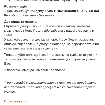
можливість перевірки деталі перед покупкою.
Комплектація
У нас можна купити двигун
K9K F 452 Renault Clio IV 1.5 dci
8v
в зборі з навісним і без навісного.
Доставка та оплата
Отримати двигун, який Ви замовили в нашому магазині,
можна через Нову Пошту або забрати з нашого складу у м.
Львів.
У разі оформлення доставки через Нову Пошту, замовник
оплачує відправлення двигуна наперед, за передоплатою ця
сума віднімається від ціни двигуна.
Телефонуйте нам, щоб зробити заявку на купівлю та уточнити
терміни доставки та гарантії, наш менеджер проконсультує
Вас.
З повагою команда компанії Zapchastie.
* Фотографії є ілюстративними і можуть не передавати
всіх деталей. Реальний продукт може виглядати трохи
інакше.
Приховати