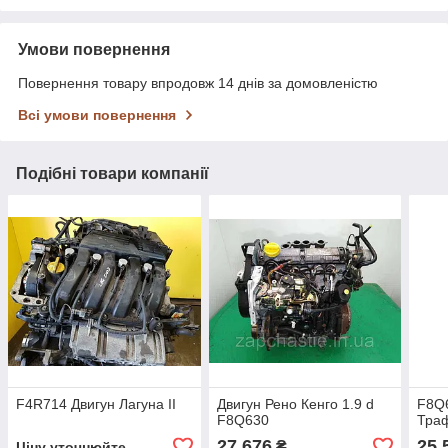
Умови повернення
Повернення товару впродовж 14 днів за домовленістю
Всі умови повернення
Подібні товари компанії
F4R714 Двигун Лагуна II
Двигун Рено Кенго 1.9 d
F8Q6
F8Q630
Траф
27 676
25 
₴
Ціну уточнюйте