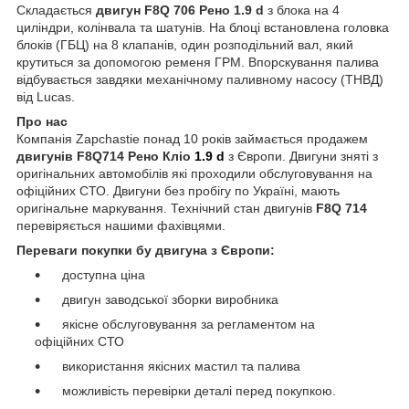
Складається
двигун F8Q 706 Рено 1.9 d
з блока на 4
циліндри, колінвала та шатунів. На блоці встановлена головка
блоків (ГБЦ) на 8 клапанів, один розподільний вал, який
крутиться за допомогою ременя ГРМ. Впорскування палива
відбувається завдяки механічному паливному насосу (ТНВД)
від Lucas.
Про нас
Компанія Zapchastie понад 10 років займається продажем
двигунів F8Q714 Рено Кліо
1.9 d
з Європи. Двигуни зняті з
оригінальних автомобілів які проходили обслуговування на
офіційних СТО. Двигуни без пробігу по Україні, мають
оригінальне маркування. Технічний стан двигунів
F8Q 714
перевіряється нашими фахівцями.
Переваги покупки бу двигуна з Європи:
доступна ціна
двигун заводської зборки виробника
якісне обслуговування за регламентом на
офіційних СТО
використання якісних мастил та палива
можливість перевірки деталі перед покупкою.