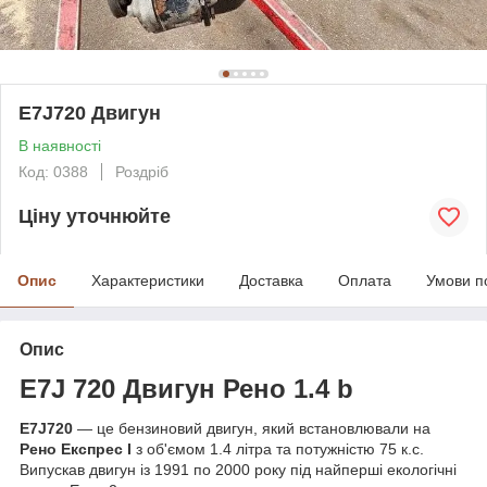
E7J720 Двигун
В наявності
Код: 0388
Роздріб
Ціну уточнюйте
Опис
Характеристики
Доставка
Оплата
Умови п
Опис
E7J 720 Двигун
Рено 1.4 b
E7J720
— це бензиновий двигун, який встановлювали на
Рено Експрес I
з об'ємом 1.4 літра та потужністю 75 к.с.
Випускав двигун із 1991 по 2000 року під найперші екологічні