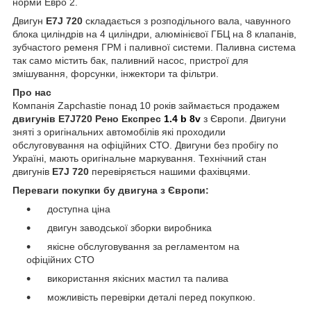
норми Евро 2.
Двигун
E7J 720
складається з розподільного вала, чавунного
блока циліндрів на 4 циліндри, алюмінієвої ГБЦ на 8 клапанів,
зубчастого ременя ГPM і паливної системи. Паливна система
так само містить бак, паливний насос, пристрої для
змішування, форсунки, інжектори та фільтри.
Про нас
Компанія Zapchastie понад 10 років займається продажем
двигунів E7J720
Рено Експрес
1.4 b 8v
з Європи. Двигуни
зняті з оригінальних автомобілів які проходили
обслуговування на офіційних СТО. Двигуни без пробігу по
Україні, мають оригінальне маркування. Технічний стан
двигунів
E7J 720
перевіряється нашими фахівцями.
Переваги покупки бу двигуна з Європи:
доступна ціна
двигун заводської зборки виробника
якісне обслуговування за регламентом на
офіційних СТО
використання якісних мастил та палива
можливість перевірки деталі перед покупкою.