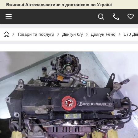
Вживані Автозапчастини з доставкою по Україні
Товари та послуги
Двигун б/у
Двигун Рено
E7J Дв