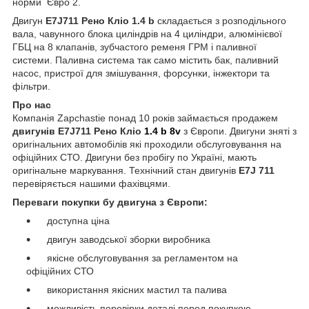
норми Євро 2.
Двигун
E7J711 Рено Кліо 1.4 b
складається з розподільного
вала, чавунного блока циліндрів на 4 циліндри, алюмінієвої
ГБЦ на 8 клапанів, зубчастого ременя ГPM і паливної
системи. Паливна система так само містить бак, паливний
насос, пристрої для змішування, форсунки, інжектори та
фільтри.
Про нас
Компанія Zapchastie понад 10 років займається продажем
двигунів E7J711 Рено Кліо
1.4 b 8v
з Європи. Двигуни зняті з
оригінальних автомобілів які проходили обслуговування на
офіційних СТО. Двигуни без пробігу по Україні, мають
оригінальне маркування. Технічний стан двигунів
E7J 711
перевіряється нашими фахівцями.
Переваги покупки бу двигуна з Європи:
доступна ціна
двигун заводської зборки виробника
якісне обслуговування за регламентом на
офіційних СТО
використання якісних мастил та палива
можливість перевірки деталі перед покупкою.