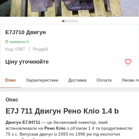
E7J710 Двигун
В наявності
Код: 0387
Роздріб
Ціну уточнюйте
Опис
Характеристики
Доставка
Оплата
Умови п
Опис
E7J 711 Двигун
Рено Кліо 1.4 b
Двигун
E7JH711
— це бензиновий інжектор, який
встановлювали на
Рено
Кліо
з об'ємом 1.4 та продуктивністю
75 к.с. Випускав двигун із 1993 по 1996 рік під екологічні