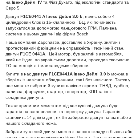
на
Івеко Дейлі IV
та Фіат Дукато, під екологічні стандарти та
Євро
5.
Двигун
F1CE0441 A
Івеко Дейлі 3.0 b
, являє собою 4
циліндровий блок із 16-клапанною ГБЦ, які починають
запускатися за допомогою ланцюгового ГРМ. Паливна
система в цьому двигуні
від фірми Bosch.
Наша компанія Zapchastie, доставляє в Україну, знятий і
протестований фахівцями на справжність і технічний стан,
двигун
F1CE 0441A
.
Цей мотор, був знятий з автомобіля,
який не їздив по українським дорогами, проходив своєчасне
ТО на станціях і має заводське збирання.
Купити в нас
двигун
F1CE0441A
Івеко Дейлі
3.0 b
можна в
зборі як із навісним обладнанням, так і без навісного. Також у
нас можете вибрати й купити навісне окремо: ТНВД, турбіна,
паливна, форсунки, стартер, генератор, КПП та інші
складники двигуна.
Також приємним моментом під час купівлі двигуна буде
гарантія на встановлення та перевірку двигуна. Гарантія
становить 14 днів із дня, як Ви забираєте двигун на шаті або з
нашого складаного ножа.
Забрати куплений двигун можна з нашого складу в Львова або
через доставку перевізником Нова Пошта. Під час замовлення