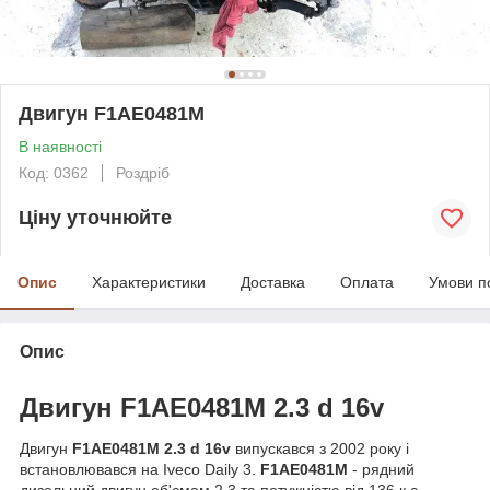
Двигун F1AE0481M
В наявності
Код: 0362
Роздріб
Ціну уточнюйте
Опис
Характеристики
Доставка
Оплата
Умови п
Опис
Двигун F1AE0481M 2.3 d 16v
Двигун
F1AE0481M 2.3 d 16v
випускався з 2002 року і
встановлювався на Iveco Daily 3.
F1AE0481M
- рядний