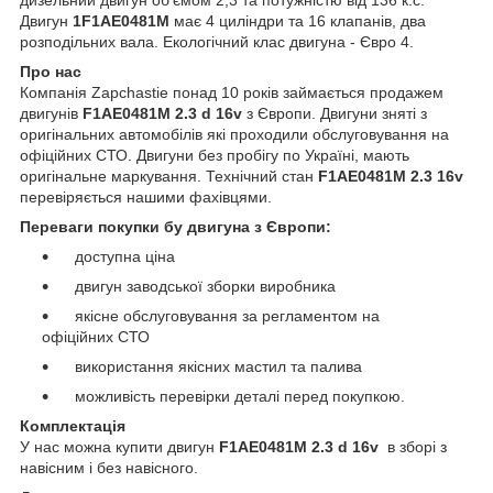
дизельний двигун об'ємом 2,3 та потужністю від 136 к.с.
Двигун
1F1AE0481M
має 4 циліндри та 16 клапанів, два
розподільних вала. Екологічний клас двигуна - Євро 4.
Про нас
Компанія Zapchastie понад 10 років займається продажем
двигунів
F1AE0481M 2.3 d 16v
з Європи. Двигуни зняті з
оригінальних автомобілів які проходили обслуговування на
офіційних СТО. Двигуни без пробігу по Україні, мають
оригінальне маркування. Технічний стан
F1AE0481M 2.3 16v
перевіряється нашими фахівцями.
Переваги покупки бу двигуна з Європи:
доступна ціна
двигун заводської зборки виробника
якісне обслуговування за регламентом на
офіційних СТО
використання якісних мастил та палива
можливість перевірки деталі перед покупкою.
Комплектація
У нас можна купити двигун
F1AE0481M 2.3 d 16v
в зборі з
навісним і без навісного.