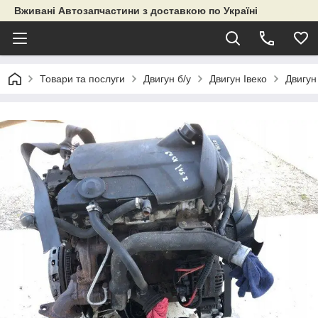
Вживані Автозапчастини з доставкою по Україні
Товари та послуги
Двигун б/у
Двигун Івеко
Двигун