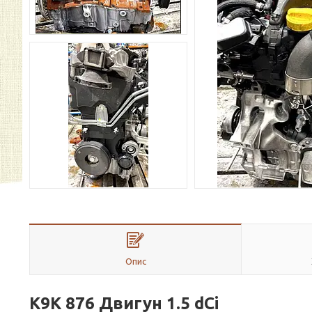
Опис
K9K 876 Двигун
1.5 dСi