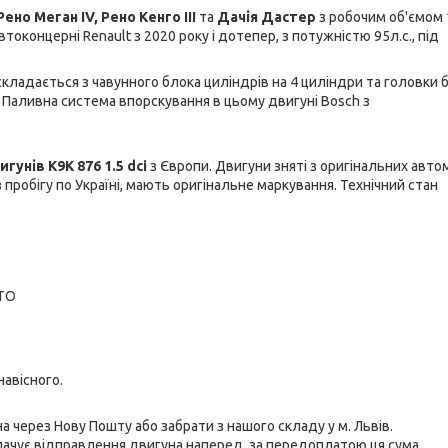
Рено Меган IV, Рено Кенго III
та
Дачія Дастер
з робочим об'ємом 
оконцерні Renault з 2020 року і дотепер, з потужністю 95л.с., під
кладається з чавунного блока циліндрів на 4 циліндри та головки 
. Паливна система впорскування в цьому двигуні Bosch з
игунів
K9K 876 1.5 dci
з Європи. Двигуни зняті з оригінальних авто
пробігу по Україні, мають оригінальне маркування. Технічний стан
СТО
 навісного.
 через Нову Пошту або забрати з нашого складу у м. Львів.
лачує відправлення двигуна наперед, за передоплатою ця сума