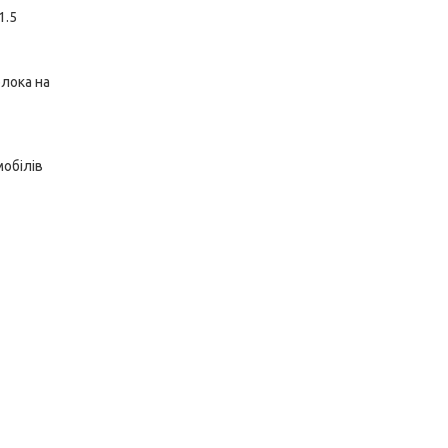
1.5
блока на
мобілів