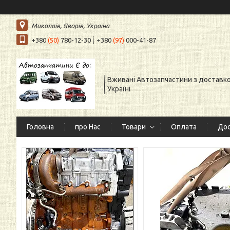
Миколаїв, Яворів, Україна
+380
(50)
780-12-30
+380
(97)
000-41-87
Вживані Автозапчастини з доставк
Україні
Головна
про Нас
Товари
Оплата
Дос