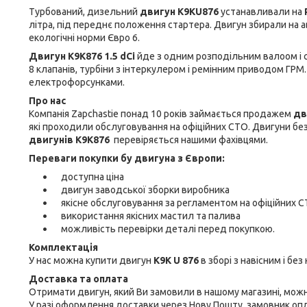
Турбований, дизельний
двигун K9KU876
устанавливали на
літра, під переднє положення стартера. Двигун збирали на авт
екологічні норми Євро 6.
Двигун K9K876
1.5 dСi
йде з одним розподільним валоом і с
8 клапанів, турбіни з інтеркулером і ремінним приводом ГРМ
електрофорсунками.
Про нас
Компанія Zapchastie понад 10 років займається продажем
дв
які проходили обслуговування на офіційних СТО. Двигуни без 
двигунів
K9K876
перевіряється нашими фахівцями.
Переваги покупки бу двигуна з Європи:
доступна ціна
двигун заводської зборки виробника
якісне обслуговування за регламентом на офіційних 
використання якісних мастил та палива
можливість перевірки деталі перед покупкою.
Комплектація
У нас можна купити двигун
K9K U 876
в зборі з навісним і без
Доставка та оплата
Отримати двигун, який Ви замовили в нашому магазині, можна
У разі оформлення доставки через Нову Пошту, замовник оп