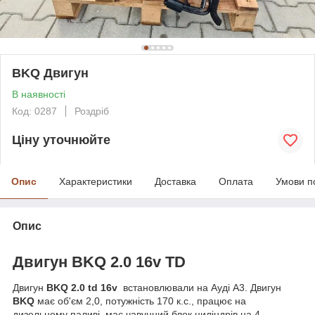
BKQ Двигун
В наявності
Код: 0287
Роздріб
Ціну уточнюйте
Опис
Характеристики
Доставка
Оплата
Умови п
Опис
Двигун BKQ 2.0 16v TD
Двигун
BKQ 2.0 td 16v
встановлювали на Ауді A3. Двигун
BKQ
має об'єм 2,0, потужність 170 к.с., працює на
дизельному паливі, має чавунний блок циліндрів на 4