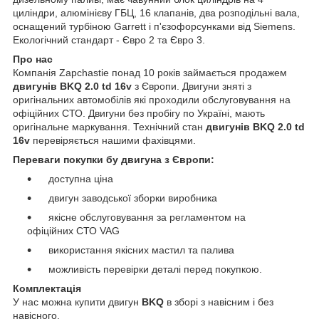
циліндри, алюмінієву ГБЦ, 16 клапанів, два розподільні вала,
оснащений турбіною Garrett і п'єзофорсунками від Siemens.
Екологічний стандарт - Євро 2 та Євро 3.
Про нас
Компанія Zapchastie понад 10 років займається продажем
двигунів BKQ 2.0 td 16v
з Європи. Двигуни зняті з
оригінальних автомобілів які проходили обслуговування на
офіційних СТО. Двигуни без пробігу по Україні, мають
оригінальне маркування. Технічний стан
двигунів BKQ 2.0 td
16v
перевіряється нашими фахівцями.
Переваги покупки бу двигуна з Європи:
доступна ціна
двигун заводської зборки виробника
якісне обслуговування за регламентом на
офіційних СТО VAG
використання якісних мастил та палива
можливість перевірки деталі перед покупкою.
Комплектація
У нас можна купити двигун
BKQ
в зборі з навісним і без
навісного.