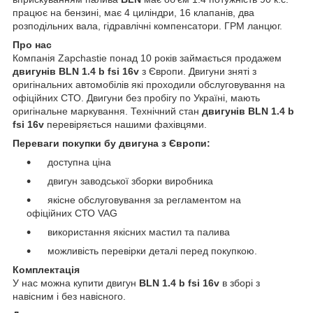
працює на бензині, має 4 циліндри, 16 клапанів, два
розподільних вала, гідравлічні компенсатори. ГРМ ланцюг.
Про нас
Компанія Zapchastie понад 10 років займається продажем
двигунів BLN 1.4 b fsi 16v
з Європи. Двигуни зняті з
оригінальних автомобілів які проходили обслуговування на
офіційних СТО. Двигуни без пробігу по Україні, мають
оригінальне маркування. Технічний стан
двигунів BLN 1.4 b
fsi 16v
перевіряється нашими фахівцями.
Переваги покупки бу двигуна з Європи:
доступна ціна
двигун заводської зборки виробника
якісне обслуговування за регламентом на
офіційних СТО VAG
використання якісних мастил та палива
можливість перевірки деталі перед покупкою.
Комплектація
У нас можна купити двигун
BLN 1.4 b fsi 16v
в зборі з
навісним і без навісного.