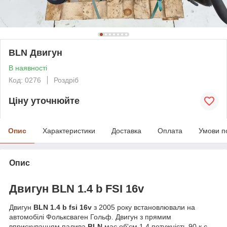
BLN Двигун
В наявності
Код: 0276
Роздріб
Ціну уточнюйте
Опис
Характеристики
Доставка
Оплата
Умови п
Опис
Двигун BLN 1.4 b FSI 16v
Двигун
BLN 1.4 b fsi 16v
з 2005 року встановлювали на
автомобілі Фольксваген Гольф. Двигун з прямим
вприскуванням палива
BLN
має об'єм 1.4 потужність 90 к.с.