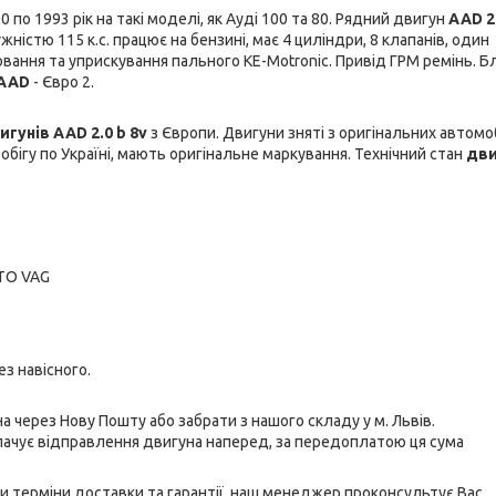
по 1993 рік на такі моделі, як Ауді 100 та 80. Рядний двигун
AAD 2.
істю 115 к.с. працює на бензині, має 4 циліндри, 8 клапанів, один
вання та уприскування пального KE-Motronic. Привід ГРМ ремінь. Б
AAD
- Євро 2.
игунів AAD 2.0 b 8v
з Європи. Двигуни зняті з оригінальних автомоб
бігу по Україні, мають оригінальне маркування. Технічний стан
дви
СТО VAG
ез навісного.
 через Нову Пошту або забрати з нашого складу у м. Львів.
лачує відправлення двигуна наперед, за передоплатою ця сума
и терміни доставки та гарантії, наш менеджер проконсультує Вас.