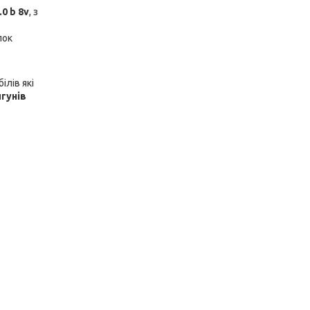
0 b 8v
, з
лок
ілів які
гунів