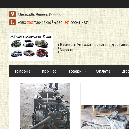
Миколаїв, Яворів, Україна
+380
(50)
780-12-30
+380
(97)
000-41-87
Вживані Автозапчастини з доставк
Україні
Головна
про Нас
Товари
Оплата
Дос