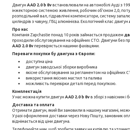
Двигун
AAD 2.0 b 8v
встановлювали на автомобілі Ауді з 1990 
інжекторною системою живлення, робочим об'ємом 2,0, потужн
розподільний вал, гідравлічні компенсатори, систему запалю
циліндрів з чавуну, ГБЦ алюмінієва. Екологічний клас двигун
Про нас
Компанія Zapchastie понад 10 років займається продажем
дв
проходили обслуговування на офіційних СТО. Двигуни без про
AAD 2.0 8v
перевіряється нашими фахівцями.
Переваги покупки бу двигуна з Європи:
доступна ціна
двигун заводської зборки виробника
якісне обслуговування за регламентом на офіційних 
використання якісних мастил та палива
можливість перевірки деталі перед покупкою.
Комплектація
У нас можна купити двигун
AAD 2.0 b 8v
в зборі з навісним і б
Доставка та оплата
Отримати двигун, який Ви замовили в нашому магазині, можна
У разі оформлення доставки через Нову Пошту, замовник оп
віднімається від ціни двигуна.
Телефонуйте нам, щоб зробити заявку на купівлю та уточнит